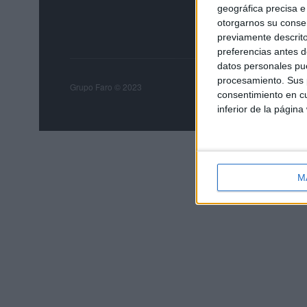
geográfica precisa e 
otorgarnos su conse
previamente descrito
preferencias antes d
datos personales pue
procesamiento. Sus p
Grupo Faro
Publicida
Grupo Faro © 2023
consentimiento en cu
inferior de la página
M