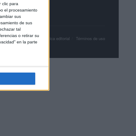
 clic para
bo el procesamiento
cambiar sus
esamiento de sus
echazar tal
erencias o retirar su
olítica de privacidad
Política editorial
Términos de uso
vacidad" en la parte