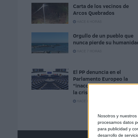
Carta de los vecinos de
Arcos Quebrados
HACE 6 HORAS
Orgullo de un pueblo que
nunca pierde su humanida
HACE 7 HORAS
El PP denuncia en el
Parlamento Europeo la
"inacción" de Sánchez ant
la crisis de Ceuta
HACE 8 HORAS
Nosotros y nuestro
procesamos datos per
para publicidad y co
desarrollo de servici