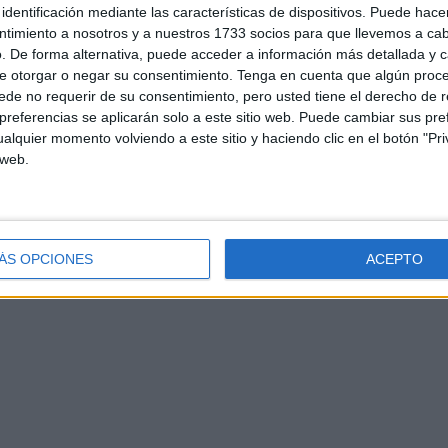
identificación mediante las características de dispositivos. Puede hacer
ntimiento a nosotros y a nuestros 1733 socios para que llevemos a ca
. De forma alternativa, puede acceder a información más detallada y 
e otorgar o negar su consentimiento.
Tenga en cuenta que algún proc
de no requerir de su consentimiento, pero usted tiene el derecho de r
referencias se aplicarán solo a este sitio web. Puede cambiar sus pref
d
Contacto
Aviso legal – Protección de datos
Política de cookies
P
alquier momento volviendo a este sitio y haciendo clic en el botón "Pri
 web.
ÁS OPCIONES
ACEPTO