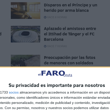
Disparos en el Príncipe y un
herido por arma blanca
HACE 6 HORAS
Aplazado el amistoso entre
d
el Ittihad de Tánger y el FC
Barcelona
HACE 7 HORAS
Preocupación por las fotos
de menores con soldados
e
trasladados a la frontera
HACE 8 HORAS
Su privacidad es importante para nosotros
s 1733
socios
almacenamos y/o accedemos a información en un disposit
sonales, como identificadores únicos e información estándar enviada 
ntenido personalizado, medición de publicidad y contenido, investigaci
os.
Con su permiso, nosotros y nuestros socios podemos utilizar datos 