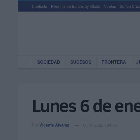
Contacto
Horarios de Barcos by Kikoto
Vuelos
Sorteo Cruz
SOCIEDAD
SUCESOS
FRONTERA
J
Lunes 6 de en
Por
Vicente Álvarez
06/01/2025 - 04:05