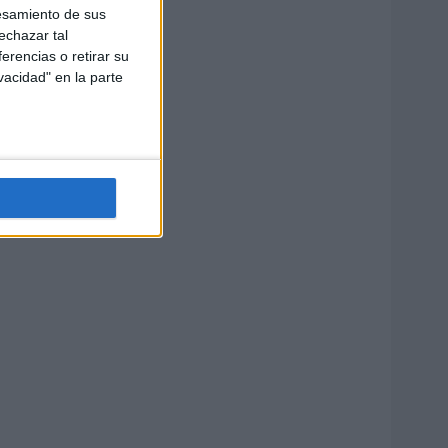
esamiento de sus
echazar tal
erencias o retirar su
vacidad" en la parte