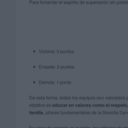
Para fomentar el espíritu de superación sin presi
Victoria: 3 puntos
Empate: 2 puntos
Derrota: 1 punto
De esta forma, todos los equipos son valorados 
objetivo es
educar en valores como el respeto, l
familia
, pilares fundamentales de la filosofía Dy
En caso de empate en la tabla, los criterios de 