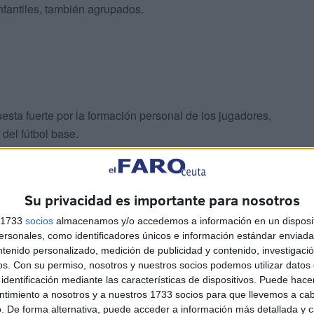
infantiles, también agrupados.
uesta fuerte por la formación personal de los jugadores,
del fútbol base.
tema de puntuación innovador, que premia no solo el
ón.
Su privacidad es importante para nosotros
s 1733
socios
almacenamos y/o accedemos a información en un disposit
sonales, como identificadores únicos e información estándar enviada 
ntenido personalizado, medición de publicidad y contenido, investigaci
os.
Con su permiso, nosotros y nuestros socios podemos utilizar datos 
identificación mediante las características de dispositivos. Puede hacer
ntimiento a nosotros y a nuestros 1733 socios para que llevemos a ca
. De forma alternativa, puede acceder a información más detallada y 