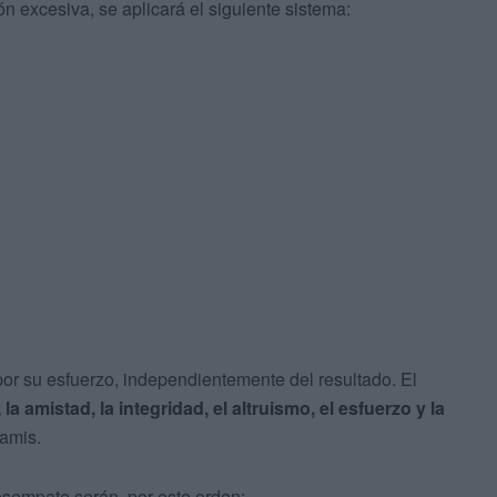
ón excesiva, se aplicará el siguiente sistema:
por su esfuerzo, independientemente del resultado. El
a amistad, la integridad, el altruismo, el esfuerzo y la
namis.
desempate serán, por este orden: