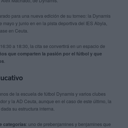
r Álex Machado, de Dynamis.
arado para una nueva edición de su torneo: la Dynamis
 mayo y junio en en la pista deportiva del IES Abyla,
ase en Ceuta.
6:30 a 18:30, la cita se convertirá en un espacio de
ños que comparten la pasión por el fútbol y que
os
.
ducativo
umnos de la escuela de fútbol Dynamis y varios clubes
or y la AD Ceuta, aunque en el caso de este último, la
 dada su estructura interna.
e categorías
: uno de prebenjamines y benjamines que