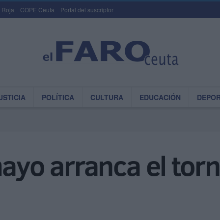
 Roja
COPE Ceuta
Portal del suscriptor
USTICIA
POLÍTICA
CULTURA
EDUCACIÓN
DEPO
mayo arranca el to