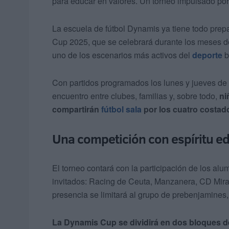
para educar en valores. Un torneo impulsado po
La escuela de fútbol Dynamis ya tiene todo prep
Cup 2025, que se celebrará durante los meses de
uno de los escenarios más activos del
deporte
b
Con partidos programados los lunes y jueves de 1
encuentro entre clubes, familias y, sobre todo,
ni
compartirán
fútbol sala
por los cuatro costad
Una competición con espíritu e
El torneo contará con la participación de los al
invitados: Racing de Ceuta, Manzanera, CD Mirad
presencia se limitará al grupo de prebenjamines,
La Dynamis Cup se dividirá en dos bloques d