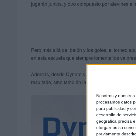
jugarán juntos, y otro compuesto por alevines e 
Pero más allá del balón y los goles, el torneo ap
en esta escuela que siempre fomenta los valores 
Además, desde Dynamis han implementado un sis
resultado, sino también la actitud y la participaci
Nosotros y nuestro
procesamos datos per
para publicidad y co
desarrollo de servici
geográfica precisa e 
otorgarnos su conse
previamente descrito