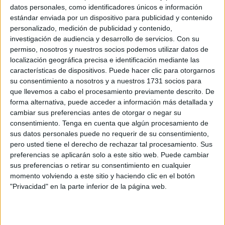
Related
Posts
datos personales, como identificadores únicos e información
estándar enviada por un dispositivo para publicidad y contenido
personalizado, medición de publicidad y contenido,
Orgullo de un pueblo que nunca pierde
investigación de audiencia y desarrollo de servicios.
Con su
su humanidad
permiso, nosotros y nuestros socios podemos utilizar datos de
HACE 3 MINUTOS
localización geográfica precisa e identificación mediante las
características de dispositivos. Puede hacer clic para otorgarnos
Aplazado el amistoso entre el Ittihad de
su consentimiento a nosotros y a nuestros 1731 socios para
Tánger y el FC Barcelona
que llevemos a cabo el procesamiento previamente descrito. De
HACE 26 MINUTOS
forma alternativa, puede acceder a información más detallada y
cambiar sus preferencias antes de otorgar o negar su
El PP denuncia en el Parlamento Europeo
consentimiento.
Tenga en cuenta que algún procesamiento de
la "inacción" de Sánchez ante la crisis de
sus datos personales puede no requerir de su consentimiento,
Ceuta
pero usted tiene el derecho de rechazar tal procesamiento. Sus
preferencias se aplicarán solo a este sitio web. Puede cambiar
HACE 40 MINUTOS
sus preferencias o retirar su consentimiento en cualquier
Preocupación por las fotos de menores
momento volviendo a este sitio y haciendo clic en el botón
con soldados trasladados a la frontera
"Privacidad" en la parte inferior de la página web.
HACE 1 HORA
Las fragatas Santa María y Navarra, en