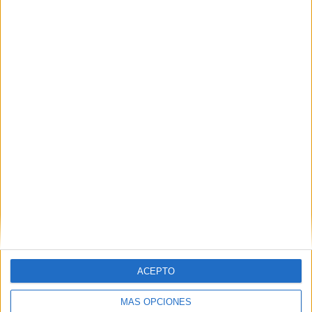
Ceuta para reforzar la seguridad
HACE 1 HORA
AUME reclama preparación preventiva y
material para los militares destinados en
Ceuta
HACE 2 HORAS
ACEPTO
MÁS OPCIONES