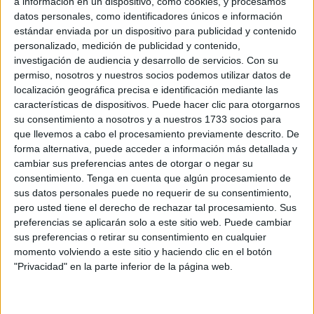
a información en un dispositivo, como cookies, y procesamos
datos personales, como identificadores únicos e información
estándar enviada por un dispositivo para publicidad y contenido
Related
Posts
personalizado, medición de publicidad y contenido,
investigación de audiencia y desarrollo de servicios.
Con su
Crisis en Ceuta: petición urgente de
permiso, nosotros y nuestros socios podemos utilizar datos de
intervención institucional
localización geográfica precisa e identificación mediante las
características de dispositivos. Puede hacer clic para otorgarnos
HACE 35 MINUTOS
su consentimiento a nosotros y a nuestros 1733 socios para
Cientos de menores que entraron en la
que llevemos a cabo el procesamiento previamente descrito. De
avalancha colapsan la comisaría de la
forma alternativa, puede acceder a información más detallada y
Policía
cambiar sus preferencias antes de otorgar o negar su
consentimiento.
Tenga en cuenta que algún procesamiento de
HACE 2 HORAS
sus datos personales puede no requerir de su consentimiento,
Dónde y cómo se podrá ver el eclipse en
pero usted tiene el derecho de rechazar tal procesamiento. Sus
Ceuta
preferencias se aplicarán solo a este sitio web. Puede cambiar
sus preferencias o retirar su consentimiento en cualquier
HACE 2 HORAS
momento volviendo a este sitio y haciendo clic en el botón
"Privacidad" en la parte inferior de la página web.
La concentración de Ceuta, protagonista
en los medios nacionales
HACE 2 HORAS