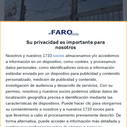
Su privacidad es importante para
nosotros
Nosotros y nuestros 1733
socios
almacenamos y/o accedemos
a información en un dispositivo, como cookies, y procesamos
datos personales, como identificadores únicos e información
La presión que a diario ejercen los subsaharianos sobre la
estándar enviada por un dispositivo para publicidad y contenido
planta de residuos del Hacho parece no tener fin. Así las
personalizado, medición de publicidad y contenido,
investigación de audiencia y desarrollo de servicios.
Con su
cosas el entorno del centro de Urbaser se está
permiso, nosotros y nuestros socios podemos utilizar datos de
convirtiendo en un lugar que alcanza los mismos niveles
localización geográfica precisa e identificación mediante las
de acoso que el puerto.
características de dispositivos. Puede hacer clic para otorgarnos
su consentimiento a nosotros y a nuestros 1733 socios para
Los residentes del CETI saben las horas de mayor
que llevemos a cabo el procesamiento previamente descrito. De
vigilancia, las de menos, las que de salida de mayor
forma alternativa, puede acceder a información más detallada y
cambiar sus preferencias antes de otorgar o negar su