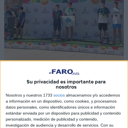
Imagen de archivo
Su privacidad es importante para
nosotros
Nosotros y nuestros 1733
socios
almacenamos y/o accedemos
Los triunfos en el agua siguen a la orden del día en
a información en un dispositivo, como cookies, y procesamos
Ceuta
. En todos los distintos escalones de las
datos personales, como identificadores únicos e información
competencias puedes encontrar a un ceutí rompiendo
estándar enviada por un dispositivo para publicidad y contenido
marcas en piscinas olímpicas o en
travesías en aguas
personalizado, medición de publicidad y contenido,
investigación de audiencia y desarrollo de servicios.
Con su
abiertas.