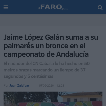
Jaime López Galán suma a su
palmarés un bronce en el
campeonato de Andalucía
El nadador del CN Caballa lo ha hecho en 50
metros brazas marcando un tiempo de 37
segundos y 5 centésimas
Por
Juan Zaldívar
15/06/2026 - 12:28