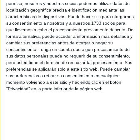
permiso, nosotros y nuestros socios podemos utilizar datos de
localización geográfica precisa e identificación mediante las
Ahora ha sido el caso de un chico alevín de la ciudad
características de dispositivos. Puede hacer clic para otorgarnos
autónoma. Una ‘sardina viva’ del Club Natación Caballa,
su consentimiento a nosotros y a nuestros 1733 socios para
Jaime López Galán
, ha logrado en Dos Hermanas un
que llevemos a cabo el procesamiento previamente descrito. De
bronce que se ha colgado del cuello.
forma alternativa, puede acceder a información más detallada y
cambiar sus preferencias antes de otorgar o negar su
consentimiento.
Tenga en cuenta que algún procesamiento de
La consecución de la medalla
sus datos personales puede no requerir de su consentimiento,
pero usted tiene el derecho de rechazar tal procesamiento. Sus
Jaime López Galán acudió al municipio sevillano de Dos
preferencias se aplicarán solo a este sitio web. Puede cambiar
Hermanas para competir en el
campeonato alevín de
sus preferencias o retirar su consentimiento en cualquier
momento volviendo a este sitio y haciendo clic en el botón
Andalucía
. El bronce fue en 50 braza, una modalidad de
"Privacidad" en la parte inferior de la página web.
nado en la que el joven del
CN Caballa
sabe lo que es
rascar metales. Con un tiempo de
37 segundos y 5
centésimas logró el metal.
Compitiendo en 100 metros braza, el chico de trece
años
logró la también una medalla plateada
. Con un tiempo
de 1 minuto, 23 segundos y 38 centésimas se colocó en la