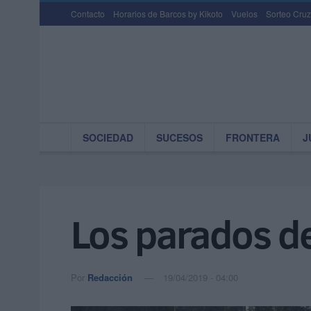
Contacto
Horarios de Barcos by Kikoto
Vuelos
Sorteo Cruz
SOCIEDAD
SUCESOS
FRONTERA
J
Los parados de
Por
Redacción
19/04/2019 - 04:00