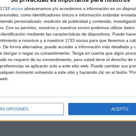
ir
a 3.221 hogares y 13.005
a
personas en Ceuta en julio
s 1733
socios
almacenamos y/o accedemos a información en un disposit
sonales, como identificadores únicos e información estándar enviada 
HACE 3 HORAS
ntenido personalizado, medición de publicidad y contenido, investigaci
os.
Con su permiso, nosotros y nuestros socios podemos utilizar datos 
identificación mediante las características de dispositivos. Puede hacer
ntimiento a nosotros y a nuestros 1733 socios para que llevemos a ca
. De forma alternativa, puede acceder a información más detallada y 
e otorgar o negar su consentimiento.
Tenga en cuenta que algún proc
de no requerir de su consentimiento, pero usted tiene el derecho de r
referencias se aplicarán solo a este sitio web. Puede cambiar sus pref
alquier momento volviendo a este sitio y haciendo clic en el botón "Pri
 web.
d
Contacto
Aviso legal – Protección de datos
Política de cookies
P
ÁS OPCIONES
ACEPTO