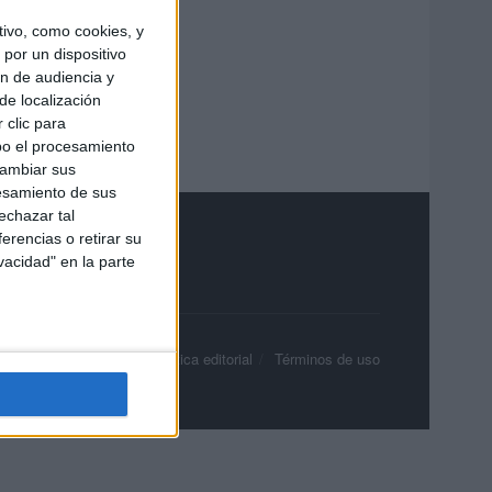
ivo, como cookies, y
por un dispositivo
ón de audiencia y
de localización
 clic para
bo el procesamiento
cambiar sus
esamiento de sus
echazar tal
erencias o retirar su
vacidad" en la parte
olítica de privacidad
Política editorial
Términos de uso