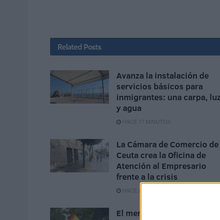
Related
Posts
Avanza la instalación de
servicios básicos para
inmigrantes: una carpa, lu
y agua
HACE 17 MINUTOS
La Cámara de Comercio de
Ceuta crea la Oficina de
Atención al Empresario
frente a la crisis
HACE 2 HORAS
El mensaje que se hace vir