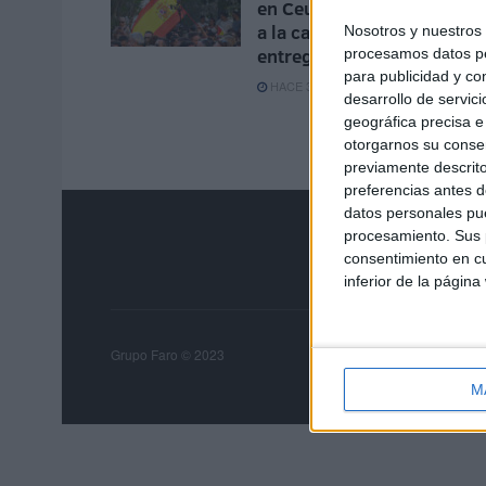
en Ceuta: "No dejéis de sal
a la calle, lo contrario serí
Nosotros y nuestro
entregar nuestra tierra"
procesamos datos per
para publicidad y co
HACE 3 HORAS
desarrollo de servici
geográfica precisa e 
otorgarnos su conse
previamente descrito
preferencias antes d
datos personales pue
procesamiento. Sus p
consentimiento en cu
inferior de la página
Grupo Faro
Publicida
Grupo Faro © 2023
M