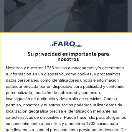
Su privacidad es importante para
nosotros
Nosotros y nuestros 1733
socios
almacenamos y/o accedemos
Con motivo del Día Universal del Niño la
a información en un dispositivo, como cookies, y procesamos
datos personales, como identificadores únicos e información
organización política Podemos organizó
estándar enviada por un dispositivo para publicidad y contenido
ayer en la Plaza de los Reyes diversas
personalizado, medición de publicidad y contenido,
actividades enfocadas al colectivo infantil
investigación de audiencia y desarrollo de servicios.
Con su
permiso, nosotros y nuestros socios podemos utilizar datos de
a través de las que se quiso, de forma
localización geográfica precisa e identificación mediante las
lúdica concienciarles sobre la precaria
características de dispositivos. Puede hacer clic para otorgarnos
su consentimiento a nosotros y a nuestros 1733 socios para
situación que atraviesan muchos niños
que llevemos a cabo el procesamiento previamente descrito. De