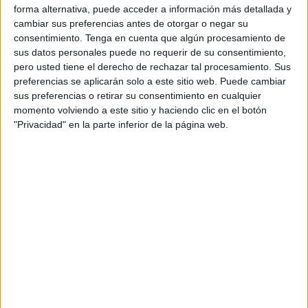
forma alternativa, puede acceder a información más detallada y
Como cada 20 de noviembre ayer los niños volvieron a ser
cambiar sus preferencias antes de otorgar o negar su
consentimiento.
Tenga en cuenta que algún procesamiento de
los protagonistas con la celebración a nivel mundial del
sus datos personales puede no requerir de su consentimiento,
Día Universal del Niño. Una jornada para llamar la
pero usted tiene el derecho de rechazar tal procesamiento. Sus
atención sobre la situación de los niños más
preferencias se aplicarán solo a este sitio web. Puede cambiar
desfavorecidos, dar a conocer los derechos de la infancia
sus preferencias o retirar su consentimiento en cualquier
momento volviendo a este sitio y haciendo clic en el botón
y concienciar a las personas de la importancia de trabajar
"Privacidad" en la parte inferior de la página web.
día a día por su bienestar y desarrollo.
Con motivo de ello la organización política Podemos
organizó actividades para los más pequeños en la Plaza
de los Reyes cediéndoles la voz y el protagonismo. A
través de diversas y lúdicas actividades se quiso
concienciar a los niños sobre valores sociales y de la
situación de otros iguales que se encuentran en
situaciones más desfavorecidas. Se buscó su participación
e implicación a través de diferentes talleres en los que se
les infundió la necesidad de estar en posesión de