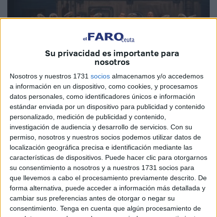
Su privacidad es importante para
nosotros
Nosotros y nuestros 1731
socios
almacenamos y/o accedemos
a información en un dispositivo, como cookies, y procesamos
datos personales, como identificadores únicos e información
estándar enviada por un dispositivo para publicidad y contenido
personalizado, medición de publicidad y contenido,
investigación de audiencia y desarrollo de servicios.
Con su
La comparsa de Ceuta ‘Los del Ferry’ opta al Premio
permiso, nosotros y nuestros socios podemos utilizar datos de
localización geográfica precisa e identificación mediante las
Forjaores 2019, un galardón organizado por la Asociación
características de dispositivos. Puede hacer clic para otorgarnos
de la Prensa de Cádiz y en el que votan todos los
su consentimiento a nosotros y a nuestros 1731 socios para
periodistas acreditados en el Concurso Oficial de
que llevemos a cabo el procesamiento previamente descrito. De
Agrupaciones de Carnaval de Cádiz. Son los
forma alternativa, puede acceder a información más detallada y
cambiar sus preferencias antes de otorgar o negar su
denominados “premios del carnaval” que en esta ocasión
consentimiento.
Tenga en cuenta que algún procesamiento de
de dan gracias a la opinión de los periodistas.