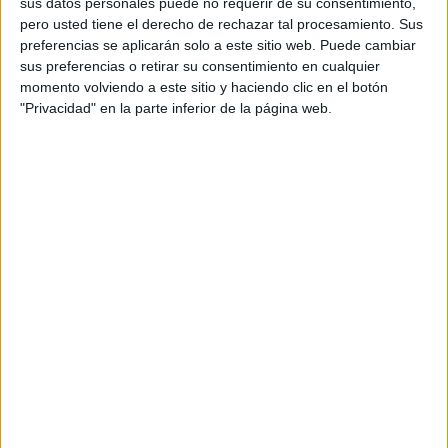
sus datos personales puede no requerir de su consentimiento,
pero usted tiene el derecho de rechazar tal procesamiento. Sus
La comparsa ceutí compite con tres agrupaciones más: ‘El
preferencias se aplicarán solo a este sitio web. Puede cambiar
arrecife’, ‘Los niños sin nombre’ y ‘El jurado’, siendo la
sus preferencias o retirar su consentimiento en cualquier
única de nuestra ciudad. Las votaciones comenzaron el
momento volviendo a este sitio y haciendo clic en el botón
pasado 18 de marzo y culminan hoy.
"Privacidad" en la parte inferior de la página web.
La asociación de Comparsistas 1960 crea el ‘Premio
Forjaores’ para la potenciación y engrandecimiento del
Carnaval de Cádiz. Dicho galardón tiene como finalidad
destacar a aquella comparsa con mayor repercusión
durante las distintas fases del COAC 2019, eliminando de
esta decisión a las agrupaciones semifinalistas del año
anterior, con el objetivo de premiar la calidad y el trabajo
en las agrupaciones que inician o afianzan su andadura
en el concurso.
El jurado seleccionado para otorgar el premio en la edición
del año 2019 es la Asociación de Prensa de Cádiz (APC),