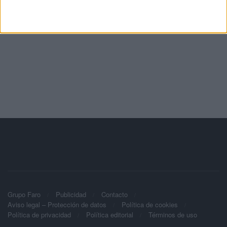
Grupo Faro
Publicidad
Contacto
Aviso legal – Protección de datos
Política de cookies
Política de privacidad
Política editorial
Términos de uso