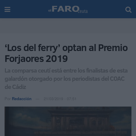
‘Los del ferry’ optan al Premio
Forjaores 2019
La comparsa ceutí está entre los finalistas de esta
galardón otorgado por los periodistas del COAC
de Cádiz
Por
Redacción
21/03/2019 - 07:51