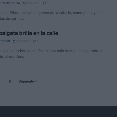
09/03/2019
ARO DE CEUTA
0
 de la Ribera acogió la quema de la caballa, como punto y final
stas de carnaval ...
algata brilla en la calle
09/03/2019
ACCIÓN
0
rnaval de todos los ceutíes, el que más se vive, el esperado, el
o, el que llena ...
…
8
Siguiente