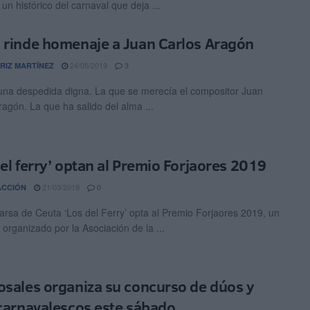
un histórico del carnaval que deja ...
 rinde homenaje a Juan Carlos Aragón
24/05/2019
RIZ MARTÍNEZ
3
una despedida digna. La que se merecía el compositor Juan
ragón. La que ha salido del alma ...
del ferry’ optan al Premio Forjaores 2019
21/03/2019
ACCIÓN
0
rsa de Ceuta ‘Los del Ferry’ opta al Premio Forjaores 2019, un
 organizado por la Asociación de la ...
osales organiza su concurso de dúos y
 carnavalescos este sábado