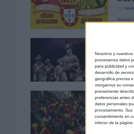
POR
SILV
Aunque l
aún qued
Ceuta
POR
ISAB
Nosotros y nuestro
procesamos datos per
La Casa 
para publicidad y co
hermanam
desarrollo de servici
geográfica precisa e 
otorgarnos su conse
previamente descrito
Consu
preferencias antes d
2019,
datos personales pue
procesamiento. Sus p
POR
RED
consentimiento en cu
inferior de la página
El área 
del jurad