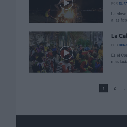
POR
EL F
La playa
a las fie
La Cab
POR
RED
Es el Ca
más lucid
1
2