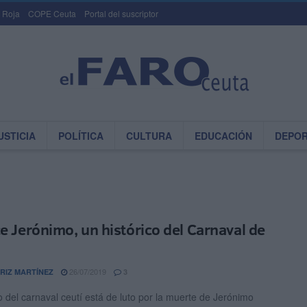
 Roja
COPE Ceuta
Portal del suscriptor
USTICIA
POLÍTICA
CULTURA
EDUCACIÓN
DEPO
ce Jerónimo, un histórico del Carnaval de
a
26/07/2019
RIZ MARTÍNEZ
3
 del carnaval ceutí está de luto por la muerte de Jerónimo