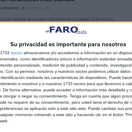
21/03/2019
IA VIVANCOS
0
os carnavales terminaron oficialmente el pasado 9 de marzo,
an por delante varias semanas en las que poder ...
 y Granada, unidas por el carnaval
Su privacidad es importante para nosotros
17/03/2019
EL JIMÉNEZ
0
s 1733
socios
almacenamos y/o accedemos a información en un disposit
sonales, como identificadores únicos e información estándar enviada 
de Ceuta en Granada celebró ayer una jornada de
ntenido personalizado, medición de publicidad y contenido, investigaci
iento y carnaval, con la organización de una gala ...
os.
Con su permiso, nosotros y nuestros socios podemos utilizar datos 
identificación mediante las características de dispositivos. Puede hacer
ntimiento a nosotros y a nuestros 1733 socios para que llevemos a ca
. De forma alternativa, puede acceder a información más detallada y 
lte todos los premiados en el Carnaval
e otorgar o negar su consentimiento.
Tenga en cuenta que algún proc
 aquí
de no requerir de su consentimiento, pero usted tiene el derecho de r
referencias se aplicarán solo a este sitio web. Puede cambiar sus pref
12/03/2019
ACCIÓN
0
alquier momento volviendo a este sitio y haciendo clic en el botón "Pri
 web.
de Festejos del Gobierno de Ceuta ha dado a conocer el fallo
o tanto de la Cabalgata ...