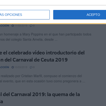
legio Santa Amelia rinde homenaje a Mary
ÁS OPCIONES
ACEPTO
ins
11/03/2019
ACCIÓN
0
un homenaje a Mary Poppins en el que han participado todos
nos del colegio Santa Amelia, desde ...
ue el celebrado vídeo introductorio del
n del Carnaval de Ceuta 2019
10/03/2019
ACCIÓN
0
, realizado por Cristian Marfil, compuso el comienzo del
nal evento, que en esta ocasión tuvo como pregonera a ...
nal del Carnaval 2019: la quema de la
la