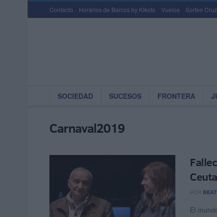
Contacto
Horarios de Barcos by Kikoto
Vuelos
Sorteo Cruz
SOCIEDAD
SUCESOS
FRONTERA
J
Carnaval2019
Falle
Ceut
POR
BEAT
El mundo