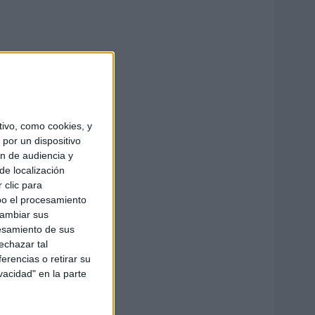
ivo, como cookies, y
por un dispositivo
ón de audiencia y
de localización
 clic para
bo el procesamiento
cambiar sus
esamiento de sus
echazar tal
erencias o retirar su
vacidad" en la parte