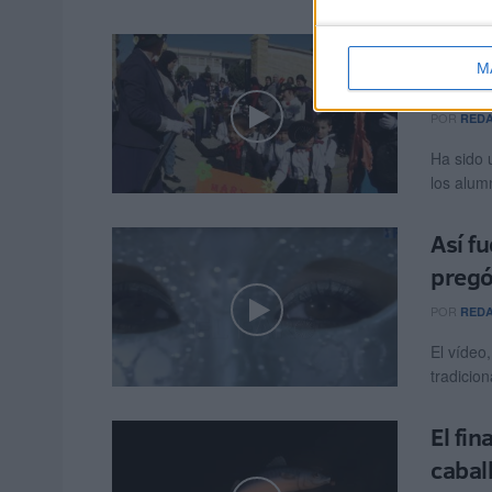
El co
M
Popp
POR
RED
Ha sido 
los alum
Así f
pregó
POR
RED
El vídeo
tradicio
El fi
cabal