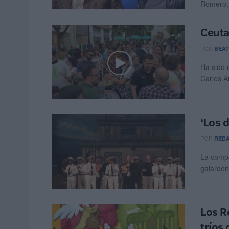
Romero, 
Ceuta
POR
BEAT
Ha sido 
Carlos A
‘Los 
POR
RED
La compa
galardón
Los R
tríos