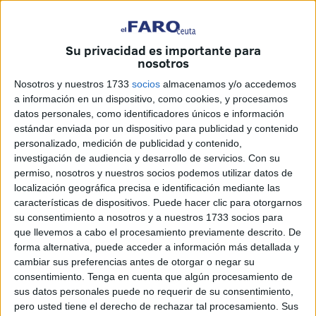
Su privacidad es importante para
Los colegiados durante la celebración de las pruebas físicas.
nosotros
Prensa FFCE
Nosotros y nuestros 1733
socios
almacenamos y/o accedemos
a información en un dispositivo, como cookies, y procesamos
datos personales, como identificadores únicos e información
estándar enviada por un dispositivo para publicidad y contenido
personalizado, medición de publicidad y contenido,
El Comité de Árbitros celebró las
investigación de audiencia y desarrollo de servicios.
Con su
permiso, nosotros y nuestros socios podemos utilizar datos de
correspondientes pruebas físicas para
localización geográfica precisa e identificación mediante las
esta temporada
características de dispositivos. Puede hacer clic para otorgarnos
su consentimiento a nosotros y a nuestros 1733 socios para
que llevemos a cabo el procesamiento previamente descrito. De
Los colegiados las realizaron en ‘Santa
forma alternativa, puede acceder a información más detallada y
Amelia’
cambiar sus preferencias antes de otorgar o negar su
consentimiento.
Tenga en cuenta que algún procesamiento de
sus datos personales puede no requerir de su consentimiento,
El Comité de Árbitros de Ceuta celebró este pasado
pero usted tiene el derecho de rechazar tal procesamiento. Sus