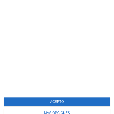
Related
Posts
La RFFCE abre el plazo de inscripción
para sus escuelas de fútbol 2026-2027
HACE 2 SEMANAS
La RFFCE presente el nuevo organigrama
de selecciones para la temporada 26-27
HACE 4 SEMANAS
Mikel Merino, el gol del Mundial y su
paso por Ceuta
HACE 1 MES
La RFFCE despide su Campus de Verano
2026 con 70 niños y una gran fiesta del
deporte
ACEPTO
HACE 1 MES
MÁS OPCIONES