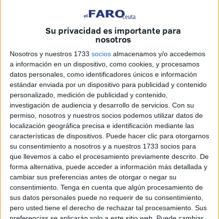
Su privacidad es importante para
nosotros
Nosotros y nuestros 1733
socios
almacenamos y/o accedemos
Los jugadores a las órdenes de 'Pacote'.
/ Foto: Federación de
a información en un dispositivo, como cookies, y procesamos
Ceuta
datos personales, como identificadores únicos e información
estándar enviada por un dispositivo para publicidad y contenido
personalizado, medición de publicidad y contenido,
investigación de audiencia y desarrollo de servicios.
Con su
permiso, nosotros y nuestros socios podemos utilizar datos de
localización geográfica precisa e identificación mediante las
El equipo trabaja de cara al Campeonato
características de dispositivos. Puede hacer clic para otorgarnos
de España de abril de 2017
su consentimiento a nosotros y a nuestros 1733 socios para
que llevemos a cabo el procesamiento previamente descrito. De
forma alternativa, puede acceder a información más detallada y
La Selección Alevín de Fútbol Sala comenzó ayer martes
cambiar sus preferencias antes de otorgar o negar su
a preparar el Campeonato de España de la categoría que
consentimiento.
Tenga en cuenta que algún procesamiento de
se celebrará en el mes de abril de 2017, tal como ha
sus datos personales puede no requerir de su consentimiento,
pero usted tiene el derecho de rechazar tal procesamiento. Sus
informado el departamento de prensa de la Federación de
preferencias se aplicarán solo a este sitio web. Puede cambiar