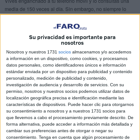
Vives enganchado a tu teléfono móvil y lo consultas una
media de 150 veces al día. Sin embargo, no siempre lo
tratas con demasiado cuidado. Esperas que sean como los
juguetes de los niños: resistentes a los golpes, al agua, al
calor, a los propios niños y un uso sin tregua.
Su privacidad es importante para
nosotros
Es cierto, no tenemos excesiva destreza para cuidar
Nosotros y nuestros 1731
socios
almacenamos y/o accedemos
nuestros dispositivos. Para muchos romper o averiar su
a información en un dispositivo, como cookies, y procesamos
teléfono móvil puede convertirse en una verdadera
datos personales, como identificadores únicos e información
tragedia. Estos son algunos de los errores más comunes
estándar enviada por un dispositivo para publicidad y contenido
que pueden terminar acabando con él.
personalizado, medición de publicidad y contenido,
investigación de audiencia y desarrollo de servicios.
Con su
1.-No pongas el móvil en el bolsillo
permiso, nosotros y nuestros socios podemos utilizar datos de
localización geográfica precisa e identificación mediante las
Es de sentido común y sin embargo, parece inevitable. La
características de dispositivos. Puede hacer clic para otorgarnos
su consentimiento a nosotros y a nuestros 1731 socios para
posibilidad de caerse al suelo, al inodoro u otras
que llevemos a cabo el procesamiento previamente descrito. De
superficies inapropiadas aumenta considerablemente.
forma alternativa, puede acceder a información más detallada y
Utiliza mejor el delantero.
cambiar sus preferencias antes de otorgar o negar su
consentimiento.
Tenga en cuenta que algún procesamiento de