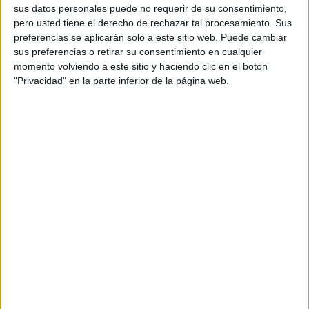
Además, algunas investigaciones advierten que puede
sus datos personales puede no requerir de su consentimiento,
representar riesgos para la salud derivados de la radiación
pero usted tiene el derecho de rechazar tal procesamiento. Sus
preferencias se aplicarán solo a este sitio web. Puede cambiar
que estos emiten. Por eso, el manual de varios modelos de
sus preferencias o retirar su consentimiento en cualquier
iPhone, incluido el iPhone 6/6S, recomiendan no colocarlo
momento volviendo a este sitio y haciendo clic en el botón
en el bolsillo del pantalón.
"Privacidad" en la parte inferior de la página web.
2.-Mejor lejos del agua
Aunque tu móvil esté catalogado como resistente al agua,
no significa que se pueda sumergir, utilizarlo en la ducha o
tomar fotos debajo del agua. Marcas como Xperia o
Samsung lo han dejado claro. Aunque los teléfonos
resistentes al agua son mucho más comunes hoy de lo
que fueron hasta hace poco, para la mayoría de los
modelos la idea de usarlo bajo el agua de la piscina no
parece muy sensata. Así que recuerda no llevarte el
teléfono móvil a tus incursiones acuáticas.
3.-No limpiarlo por dentro y por fuera