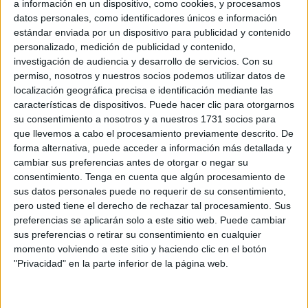
a información en un dispositivo, como cookies, y procesamos
parte importante de la población.
datos personales, como identificadores únicos e información
estándar enviada por un dispositivo para publicidad y contenido
Mi amigo Jordi me llama todos los días tirándose de los
personalizado, medición de publicidad y contenido,
pelos: se le bloquea el teléfono cada dos por tres, no es
investigación de audiencia y desarrollo de servicios.
Con su
permiso, nosotros y nuestros socios podemos utilizar datos de
consciente si ha hecho bien una transferencia, no entiende
localización geográfica precisa e identificación mediante las
nada esa voz metálica que le amenaza: “Buenos días
características de dispositivos. Puede hacer clic para otorgarnos
Señor Jordi Casanova su tarjeta ha quedado anulada al
su consentimiento a nosotros y a nuestros 1731 socios para
tener tres fallos seguidos”. Jordi es un periodista con 71
que llevemos a cabo el procesamiento previamente descrito. De
forma alternativa, puede acceder a información más detallada y
años, jubilado y excluido del planeta tierra al no estar nada
cambiar sus preferencias antes de otorgar o negar su
familiarizado en estas lides.
consentimiento.
Tenga en cuenta que algún procesamiento de
sus datos personales puede no requerir de su consentimiento,
A partir de los 60 años muchas almas se han quedado
pero usted tiene el derecho de rechazar tal procesamiento. Sus
sordas y mudas sin poder manejarse en un lenguaje para
preferencias se aplicarán solo a este sitio web. Puede cambiar
el que necesitan un lazarillo a su lado.
sus preferencias o retirar su consentimiento en cualquier
momento volviendo a este sitio y haciendo clic en el botón
En la enseñanza llego ‘Fenicia’, una plataforma que ha
"Privacidad" en la parte inferior de la página web.
costado una pasta y tiene más fallos que una escopeta de
feria. A la antigua plataforma ‘Alborán’ se la llevó el viento.