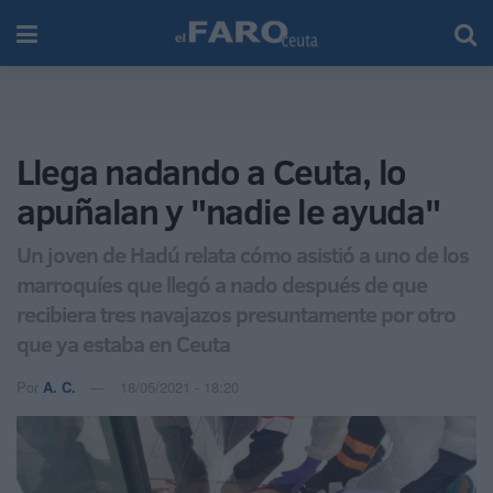
Llega nadando a Ceuta, lo
apuñalan y "nadie le ayuda"
Un joven de Hadú relata cómo asistió a uno de los
marroquíes que llegó a nado después de que
recibiera tres navajazos presuntamente por otro
que ya estaba en Ceuta
Por
A. C.
18/05/2021 - 18:20