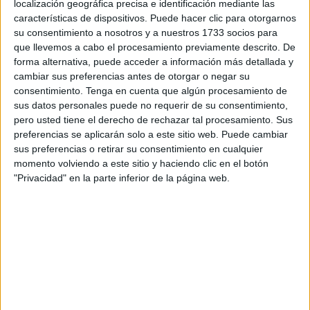
localización geográfica precisa e identificación mediante las
otro joven que ya estaba en Ceuta. La persona que recibió
características de dispositivos. Puede hacer clic para otorgarnos
la puñalada, de entre 16 y 17 años,
fue uno de los miles
su consentimiento a nosotros y a nuestros 1733 socios para
que entraron a nado
. Si no fuera suficiente con eso,
la
que llevemos a cabo el procesamiento previamente descrito. De
bienvenida
que se encontró en la ciudad fueron tres
forma alternativa, puede acceder a información más detallada y
cambiar sus preferencias antes de otorgar o negar su
navajazos que le llevaron directo al hospital.
consentimiento.
Tenga en cuenta que algún procesamiento de
Afortunadamente, y según cuenta este vecino de Hadú, el
sus datos personales puede no requerir de su consentimiento,
joven se encuentra bien y aunque "sangraba mucho", los
pero usted tiene el derecho de rechazar tal procesamiento. Sus
navajazos no fueron de gravedad.
preferencias se aplicarán solo a este sitio web. Puede cambiar
sus preferencias o retirar su consentimiento en cualquier
"Nadie la ayudó", dice con lástima Naufar. "Escuché gritos
momento volviendo a este sitio y haciendo clic en el botón
"Privacidad" en la parte inferior de la página web.
y al acercarme, vi lo que estaba pasando. El que tenía la
navaja echo a correr y se escapó", relata. "Estaba
completamente solo. No tenía a nadie", vuelve a repetir
atónito. "Hice presión sobre las heridas para que dejará de
sangrar y pedí a una mujer que estaba allí que llamase a la
ambulancia. Con las manos llenas de sangre no podía
coger el teléfono móvil". Añade que primero llegó la
ambulancia y después la Policía, a quien dio todos los