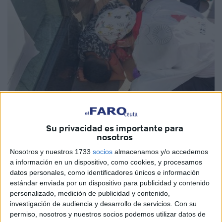
Imagen cedida
Su privacidad es importante para
nosotros
Nosotros y nuestros 1733
socios
almacenamos y/o accedemos
a información en un dispositivo, como cookies, y procesamos
"No tenía nada y el que intentó robarle le apuñaló". Así lo
datos personales, como identificadores únicos e información
cuenta Naufar el vecino de 17 años de
Hadú
que asistió a
estándar enviada por un dispositivo para publicidad y contenido
un joven marroquí que ayer sobre las siete de la tarde
personalizado, medición de publicidad y contenido,
recibió tres navajazos a la altura del Banco Santander, en
investigación de audiencia y desarrollo de servicios.
Con su
permiso, nosotros y nuestros socios podemos utilizar datos de
la avenida Teniente Coronel Gautier, presuntamente por