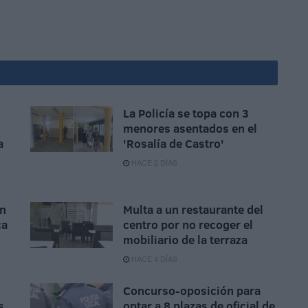
La Policía se topa con 3
menores asentados en el
a
'Rosalía de Castro'
HACE 2 DÍAS
un
Multa a un restaurante del
ca
centro por no recoger el
mobiliario de la terraza
HACE 4 DÍAS
Concurso-oposición para
s
optar a 8 plazas de oficial de