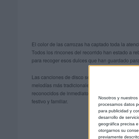
El color de las carrozas ha captado toda la atenc
Todos los rincones del recorrido han estado a r
para recoger esos dulces que han guardado para 
Las canciones de disco se han alternado con la 
melodías más tradicionales de la
Navidad
. ‘Los
reconocidos de inmediato por los vecinos que ha
Nosotros y nuestro
festivo y familiar.
procesamos datos per
para publicidad y co
desarrollo de servici
geográfica precisa e 
otorgarnos su conse
previamente descrito