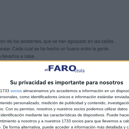
ión de los asistentes, que se han agolpado en las calles.
ebosar. Cada cual se ha hecho un hueco entre la gente
llevarlos a casa.
interpretada por los músicos, que se han decantado por
 peces en el río’, ‘La marimorena’ y otros clásicos han sido
Su privacidad es importante para nosotros
n disfrutado de esta caída de la noche en un ambiente
s 1733
socios
almacenamos y/o accedemos a información en un disposit
sonales, como identificadores únicos e información estándar enviada 
ntenido personalizado, medición de publicidad y contenido, investigaci
os.
Con su permiso, nosotros y nuestros socios podemos utilizar datos 
identificación mediante las características de dispositivos. Puede hacer
ntimiento a nosotros y a nuestros 1733 socios para que llevemos a ca
. De forma alternativa, puede acceder a información más detallada y 