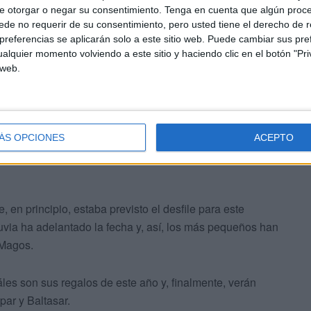
e otorgar o negar su consentimiento.
Tenga en cuenta que algún proc
de no requerir de su consentimiento, pero usted tiene el derecho de r
s mujeres y niñas que han formado todo el cortejo.
referencias se aplicarán solo a este sitio web. Puede cambiar sus pref
ue ya sabían al dedillo. Cerca de todo este complejo
alquier momento volviendo a este sitio y haciendo clic en el botón "Pri
 web.
ección civil y de
cuerpos y fuerzas de seguridad
para
esperado evento.
ÁS OPCIONES
ACEPTO
en principio, estaba previsto el desfile para este
via ha adelantado la fecha y, así, los más pequeños han
 Magos.
áles son sus regalos de este año y, finalmente, verán
par y Baltasar.