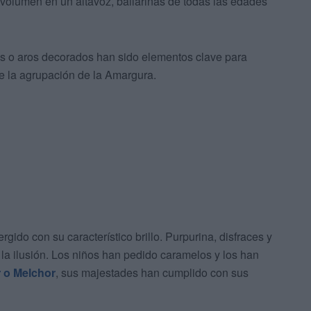
volumen en un altavoz, bailarinas de todas las edades
las o aros decorados han sido elementos clave para
de la agrupación de la Amargura.
gido con su característico brillo. Purpurina, disfraces y
e la ilusión. Los niños han pedido caramelos y los han
r o Melchor
, sus majestades han cumplido con sus