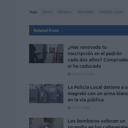
Tags:
Baile
Música
Navidad
Policía Local
Related
Posts
¿Has renovado tu
inscripción en el padrón
cada dos años? Comprueb
si ha caducado
HACE 3 HORAS
La Policía Local detiene a 
magrebí con un arma blan
en la vía pública
HACE 2 DÍAS
Los bomberos sofocan un
incendio en los cañaverale