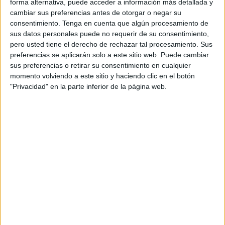
Desde entonces, su familia explica que
no ha tenido
forma alternativa, puede acceder a información más detallada y
cambiar sus preferencias antes de otorgar o negar su
noticias de su paradero
y se encuentra preocupada al no
consentimiento.
Tenga en cuenta que algún procesamiento de
saber si se encuentra bien o no.
sus datos personales puede no requerir de su consentimiento,
pero usted tiene el derecho de rechazar tal procesamiento. Sus
Una llamada de auxilio de estos familiares que quieren
preferencias se aplicarán solo a este sitio web. Puede cambiar
saber si Bilal está bien, ya que informan que sus amigos le
sus preferencias o retirar su consentimiento en cualquier
dijeron que
pretendía ir a Castillejos con la intención de
momento volviendo a este sitio y haciendo clic en el botón
cruzar a la ciudad autónoma
a través de la ruta de los
"Privacidad" en la parte inferior de la página web.
espigones.
Asimismo, expresan que su amigo sí logró entrar en Ceuta,
pero que de este joven
no tienen conocimiento de
“absolutamente nada”
y no saben si consiguió cruzar la
frontera o si aun se encuentra en territorio marroquí.
Es por ello que piden que, si
alguna persona lo
reconoce o ha escuchado hablar sobre él
, se pongan
en contacto con ellos a través del número de teléfono
0674550023.