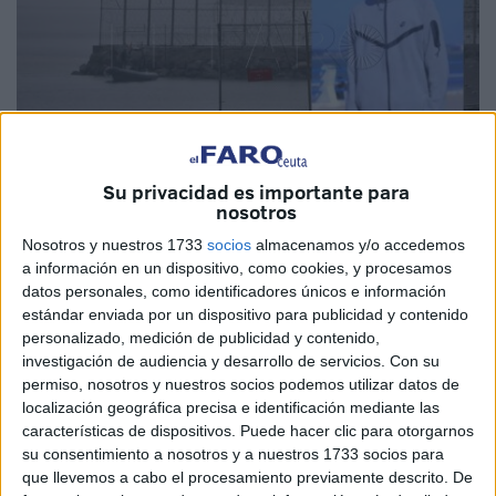
Su privacidad es importante para
nosotros
Imagen: Archivo/cedida
Nosotros y nuestros 1733
socios
almacenamos y/o accedemos
a información en un dispositivo, como cookies, y procesamos
datos personales, como identificadores únicos e información
estándar enviada por un dispositivo para publicidad y contenido
Esta es una nueva historia de un joven que sale de su
personalizado, medición de publicidad y contenido,
investigación de audiencia y desarrollo de servicios.
Con su
casa con la intención de llegar a Ceuta a través de la
ruta
permiso, nosotros y nuestros socios podemos utilizar datos de
de los espigones
. En este caso es el joven Bilal, el cual
localización geográfica precisa e identificación mediante las
se marchó el pasado 17 de agosto
de su casa, ubicada
características de dispositivos. Puede hacer clic para otorgarnos
en la localidad marroquí de El Yadida.
su consentimiento a nosotros y a nuestros 1733 socios para
que llevemos a cabo el procesamiento previamente descrito. De