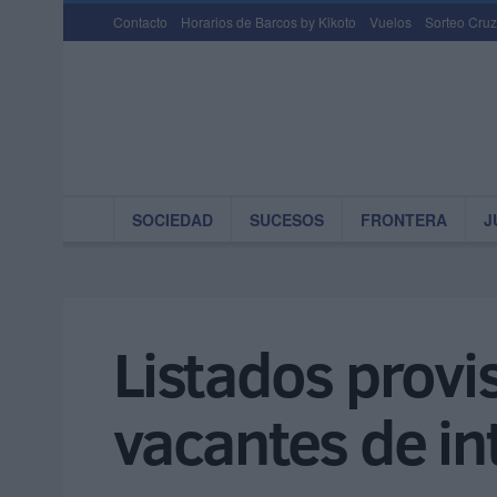
Contacto
Horarios de Barcos by Kikoto
Vuelos
Sorteo Cruz
SOCIEDAD
SUCESOS
FRONTERA
J
Listados provi
vacantes de i