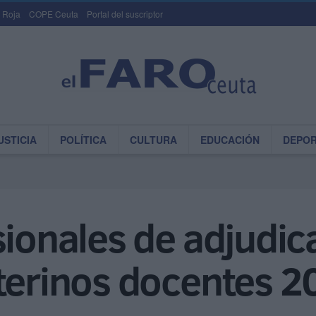
 Roja
COPE Ceuta
Portal del suscriptor
USTICIA
POLÍTICA
CULTURA
EDUCACIÓN
DEPO
sionales de adjudic
nterinos docentes 