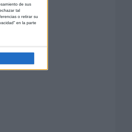
esamiento de sus
echazar tal
erencias o retirar su
vacidad" en la parte