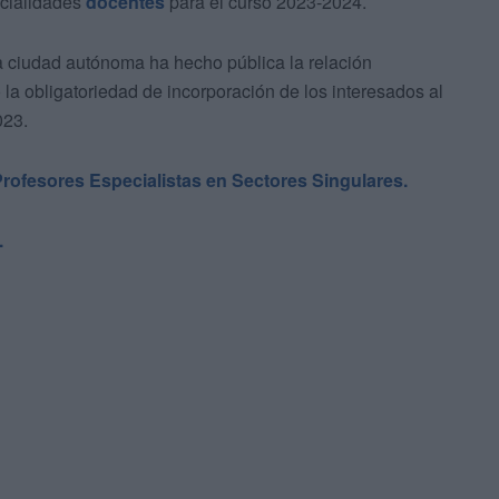
ecialidades
docentes
para el curso 2023-2024.
a ciudad autónoma ha hecho pública la relación
la obligatoriedad de incorporación de los interesados al
023.
ofesores Especialistas en Sectores Singulares.
.