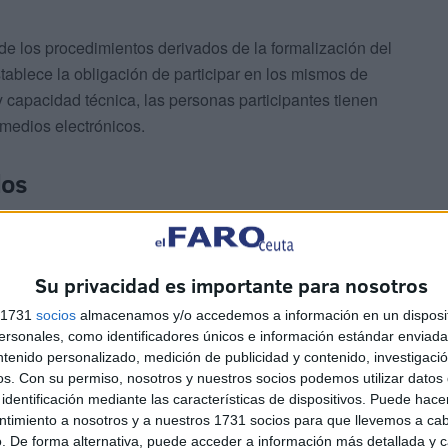
n de los procedimientos derivados de la formalización del
tablece la obligación de participar en los mismos de
y capacidad técnica, las personas participantes tienen
 medios electrónicos.
dos
Su privacidad es importante para nosotros
s 1731
socios
almacenamos y/o accedemos a información en un disposit
sonales, como identificadores únicos e información estándar enviada 
través del Registro Electrónico Común (REC) del MEFP,
ntenido personalizado, medición de publicidad y contenido, investigaci
os.
Con su permiso, nosotros y nuestros socios podemos utilizar datos 
a.es/registro/action/are/acceso.do.
identificación mediante las características de dispositivos. Puede hacer
ntimiento a nosotros y a nuestros 1731 socios para que llevemos a ca
lación podrán presentarse en esta Dirección Provincial,
. De forma alternativa, puede acceder a información más detallada y 