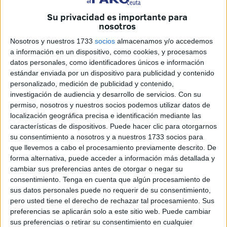
Su privacidad es importante para
“Solo hay luz en un pequeño tramo de la entrada”
,
nosotros
asegura una de las afectadas que se puso en contacto con
Nosotros y nuestros 1733
socios
almacenamos y/o accedemos
El Faro para denunciar que “ni la cuesta ni el camino
a información en un dispositivo, como cookies, y procesamos
principal cuentan con iluminación”.
datos personales, como identificadores únicos e información
estándar enviada por un dispositivo para publicidad y contenido
Esta vecina ha explicado que lo que ocurre
en Arcos
personalizado, medición de publicidad y contenido,
Quebrados
“supone
un grave problema
para las
investigación de audiencia y desarrollo de servicios.
Con su
permiso, nosotros y nuestros socios podemos utilizar datos de
personas que vivimos aquí”.
localización geográfica precisa e identificación mediante las
características de dispositivos. Puede hacer clic para otorgarnos
su consentimiento a nosotros y a nuestros 1733 socios para
que llevemos a cabo el procesamiento previamente descrito. De
forma alternativa, puede acceder a información más detallada y
cambiar sus preferencias antes de otorgar o negar su
consentimiento.
Tenga en cuenta que algún procesamiento de
sus datos personales puede no requerir de su consentimiento,
pero usted tiene el derecho de rechazar tal procesamiento. Sus
preferencias se aplicarán solo a este sitio web. Puede cambiar
sus preferencias o retirar su consentimiento en cualquier