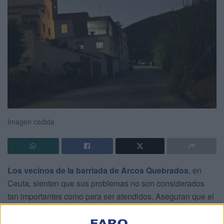
Imagen cedida
Los vecinos de la barriada de Arcos Quebrados
, en
Ceuta, sienten que sus problemas no son considerados
tan importantes como para ser atendidos. Aseguran que el
barrio “está completamente olvidado”, poniendo como
ejemplo
la situación con el alumbrado público
.