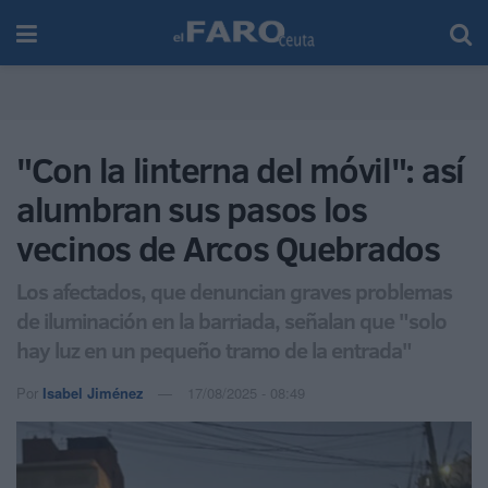
"Con la linterna del móvil": así
alumbran sus pasos los
vecinos de Arcos Quebrados
Los afectados, que denuncian graves problemas
de iluminación en la barriada, señalan que "solo
hay luz en un pequeño tramo de la entrada"
Por
Isabel Jiménez
17/08/2025 - 08:49