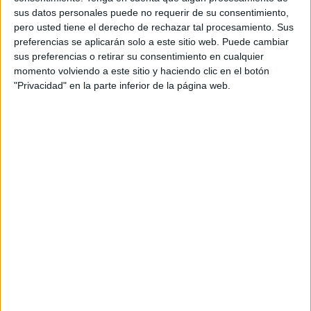
sus datos personales puede no requerir de su consentimiento,
limpia. No hace falta nada más.
pero usted tiene el derecho de rechazar tal procesamiento. Sus
preferencias se aplicarán solo a este sitio web. Puede cambiar
Los anuncios están bien como básica campaña de imagen
sus preferencias o retirar su consentimiento en cualquier
ahora que se ha cambiado de gestión, pero en el día a día
momento volviendo a este sitio y haciendo clic en el botón
lo único que se necesita es que los ciudadanos nos
"Privacidad" en la parte inferior de la página web.
creamos, porque sea cierto, que Ceuta goza de un nivel de
limpieza adecuado.
Pedirnos que opinemos, aportemos sugerencias o
consultemos puede estar bien en un segundo nivel, pero
antes habrá que garantizar haber cumplido con unos
mínimos exigibles en una ciudad que cada año que ha
pasado ha ido perdiendo enteros en materia de limpieza
hasta convertirse en sucia.
Con el nuevo gerente elegido a dedo para dar un giro al
modo de operar en este ámbito ya deben tener más que
claro qué es lo que le importa al ciudadano, qué quiere en