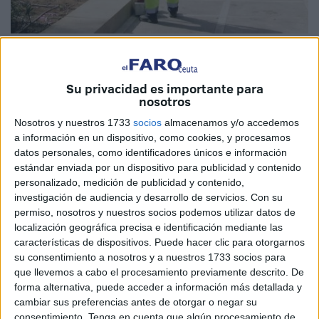
Imagen de archivo
Su privacidad es importante para
nosotros
La Ciudad ha puesto en marcha varias medidas para que
Nosotros y nuestros 1733
socios
almacenamos y/o accedemos
el ciudadano pueda contactar con la empresa de limpieza,
a información en un dispositivo, como cookies, y procesamos
datos personales, como identificadores únicos e información
Servilimpce, ahora bajo su control. Dicen que quieren
estándar enviada por un dispositivo para publicidad y contenido
mejorar la relación de los ceutíes con empresas e
personalizado, medición de publicidad y contenido,
instituciones para ofrecer buenos resultados. Y así, entre
investigación de audiencia y desarrollo de servicios.
Con su
otras cosas, activan una especie de buzón para gestionar
permiso, nosotros y nuestros socios podemos utilizar datos de
localización geográfica precisa e identificación mediante las
las solicitudes que uno quiera cursar.
características de dispositivos. Puede hacer clic para otorgarnos
su consentimiento a nosotros y a nuestros 1733 socios para
Todo eso está bien sobre el papel, aunque no sean más
que llevemos a cabo el procesamiento previamente descrito. De
que artificios para maquillar la realidad, algo en lo que son
forma alternativa, puede acceder a información más detallada y
expertos estos políticos. En la práctica lo que todos
cambiar sus preferencias antes de otorgar o negar su
necesitamos es algo tan sencillo como que Ceuta esté
consentimiento.
Tenga en cuenta que algún procesamiento de