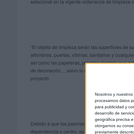
estacional en la vigente ordenanza de limpieza v
“El objeto de limpieza serán las superficies de su
alfombras, puertas, vitrinas, sanitarios y cualqui
así como las papeleras, pizarras siempre que est
de decoración..., salvo lo que afecte al funcion
proyecto.
Nosotros y nuestro
procesamos datos per
para publicidad y co
desarrollo de servici
geográfica precisa e 
Debido a que los pavimentos presentan una gran
otorgarnos su conse
dependencia o centro, se prestará especial aten
previamente descrito