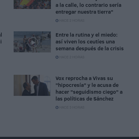
a la calle, lo contrario sería
entregar nuestra tierra"
HACE 2 HORAS
l
Entre la rutina y el miedo:
i
así viven los ceutíes una
semana después de la crisis
HACE 2 HORAS
Vox reprocha a Vivas su
"hipocresía" y le acusa de
hacer "seguidismo ciego" a
las políticas de Sánchez
HACE 3 HORAS