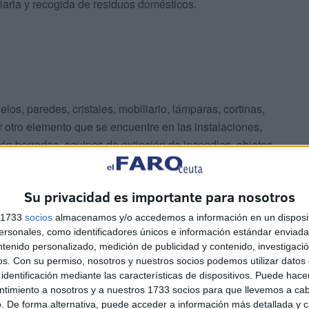
iaria y recogida de residuos domésticos.
elos, paredes, cristales, mobiliario, lámparas, cortinas,
er otro elemento que se encuentre en las instalaciones,
én borradas, equipos de extinción de incendios, objetos
amiento de elementos mecánicos”, se redacta en el
Su privacidad es importante para nosotros
s 1733
socios
almacenamos y/o accedemos a información en un disposit
sonales, como identificadores únicos e información estándar enviada 
ntenido personalizado, medición de publicidad y contenido, investigaci
os.
Con su permiso, nosotros y nuestros socios podemos utilizar datos 
identificación mediante las características de dispositivos. Puede hacer
 parte de la suciedad que se genera en una
ntimiento a nosotros y a nuestros 1733 socios para que llevemos a ca
ción a su mantenimiento.
. De forma alternativa, puede acceder a información más detallada y 