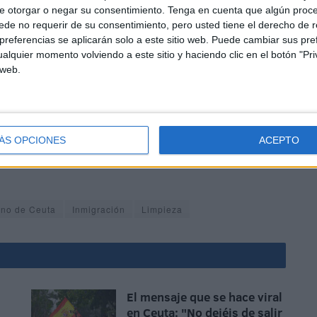
e otorgar o negar su consentimiento.
Tenga en cuenta que algún proc
de no requerir de su consentimiento, pero usted tiene el derecho de r
cuado de los diversos suelos, cuando las circunstancias
referencias se aplicarán solo a este sitio web. Puede cambiar sus pref
ieza posterior, además de conseguir un mayor nivel de
alquier momento volviendo a este sitio y haciendo clic en el botón "Pri
eriores de los edificios se aplicará el barrido húmedo,
 web.
ÁS OPCIONES
ACEPTO
rno de Ceuta
Inmigración
Limpieza
El mensaje que se hace viral
en Ceuta: "No dejéis de salir