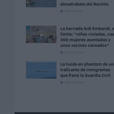
almadrabeta del Recinto
HACE 1 HORA
La barriada Sidi Embarek, a
límite: “niñas violadas, cas
300 mujeres asentadas y
unos vecinos cansados”
HACE 2 HORAS
La huida en phantom de un
traficante de inmigrantes
que frenó la Guardia Civil
HACE 3 HORAS