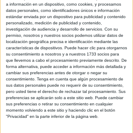
a información en un dispositivo, como cookies, y procesamos
para ejecutar una reforma integral del espacio, que
datos personales, como identificadores únicos e información
presenta un estado muy mejorable.
estándar enviada por un dispositivo para publicidad y contenido
personalizado, medición de publicidad y contenido,
Fuentes del Ejecutivo local han cifrado “entre 300.000 y
investigación de audiencia y desarrollo de servicios.
Con su
350.000 euros” la inversión que se calcula que será
permiso, nosotros y nuestros socios podemos utilizar datos de
preciso ejecutar en la obra con el objetivo de que esa parte
localización geográfica precisa e identificación mediante las
características de dispositivos. Puede hacer clic para otorgarnos
del inmueble ubicado en San José-Hadú pueda ser
su consentimiento a nosotros y a nuestros 1733 socios para
utilizado para el programa de primera acogida de niños
que llevemos a cabo el procesamiento previamente descrito. De
migrantes solos recién llegados a la ciudad o para articular
forma alternativa, puede acceder a información más detallada y
proyectos de emancipación mejorando el proyecto global
cambiar sus preferencias antes de otorgar o negar su
consentimiento.
Tenga en cuenta que algún procesamiento de
del Área de Menores.
sus datos personales puede no requerir de su consentimiento,
pero usted tiene el derecho de rechazar tal procesamiento. Sus
El Servicio de Protección a la Infancia de la Ciudad va a
preferencias se aplicarán solo a este sitio web. Puede cambiar
trasladar de inmediato a sesenta menores a las
sus preferencias o retirar su consentimiento en cualquier
instalaciones de la SAMU en Piniers
, donde ya atiende a
momento volviendo a este sitio y haciendo clic en el botón
otra treintena desde su reapertura a finales de marzo. El
"Privacidad" en la parte inferior de la página web.
resto serán derivados a distintos recursos habitacionales
acreditados en diferentes puntos de Ceuta que