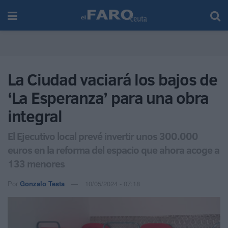
La Ciudad vaciará los bajos de
‘La Esperanza’ para una obra
integral
El Ejecutivo local prevé invertir unos 300.000
euros en la reforma del espacio que ahora acoge a
133 menores
Por
Gonzalo Testa
10/05/2024 - 07:18