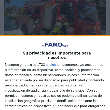
Su privacidad es importante para
nosotros
Imagen de archivo
Nosotros y nuestros 1733
socios
almacenamos y/o accedemos
a información en un dispositivo, como cookies, y procesamos
datos personales, como identificadores únicos e información
estándar enviada por un dispositivo para publicidad y contenido
La Consejería de
Presidencia
y Gobernación de Ceuta ha
personalizado, medición de publicidad y contenido,
investigación de audiencia y desarrollo de servicios.
Con su
licitado
el suministro de nuevos
vehículos
destinados al
permiso, nosotros y nuestros socios podemos utilizar datos de
Servicio de Extinción de Incendios y Salvamento (
SEIS
)
localización geográfica precisa e identificación mediante las
que se distribuyen en cinco lotes.
características de dispositivos. Puede hacer clic para otorgarnos