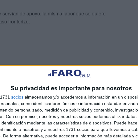
ue servían de apoyo, la misma labor que se quiere
so fronterizo.
Su privacidad es importante para nosotros
sponer de un director de operaciones y un jefe de
s 1731
socios
almacenamos y/o accedemos a información en un disposit
1, así como tantos vigilantes sean requeridos por la
sonales, como identificadores únicos e información estándar enviada 
de las encomiendas ajustadas siempre a la dirección de
ntenido personalizado, medición de publicidad y contenido, investigaci
 en el paso fronterizo.
os.
Con su permiso, nosotros y nuestros socios podemos utilizar datos 
identificación mediante las características de dispositivos. Puede hacer
ntimiento a nosotros y a nuestros 1731 socios para que llevemos a ca
stanco de 33 metros cúbicos de capacidad a disposición
. De forma alternativa, puede acceder a información más detallada y 