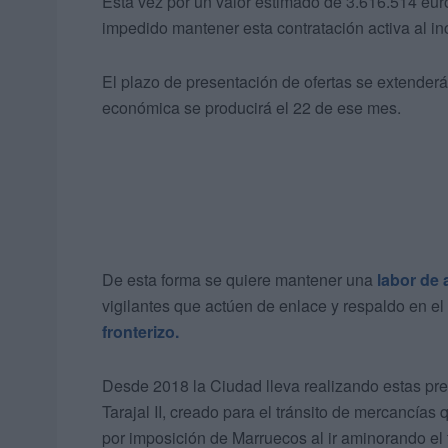
Esta vez por un valor estimado de 3.616.514 eu
impedido mantener esta contratación activa al 
El plazo de presentación de ofertas se extenderá 
económica se producirá el 22 de ese mes.
De esta forma se quiere mantener una
labor de 
vigilantes que actúen de enlace y respaldo en e
fronterizo.
Desde 2018 la Ciudad lleva realizando estas pr
Tarajal II, creado para el tránsito de mercancías
por imposición de Marruecos al ir aminorando el