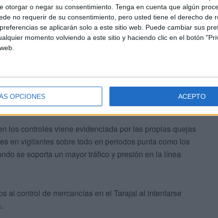
a intervenida porque supone incurrir en contrabando.
e otorgar o negar su consentimiento.
Tenga en cuenta que algún proc
de no requerir de su consentimiento, pero usted tiene el derecho de r
referencias se aplicarán solo a este sitio web. Puede cambiar sus pref
alquier momento volviendo a este sitio y haciendo clic en el botón "Pri
 web.
 y que ya ha sido publicada en la plataforma de
ÁS OPCIONES
ACEPTO
o, pero se puede prorrogar hasta un máximo de 4.
n los controles viene evidenciada por las propias quejas
es en vigilantes sobre todo en periodos punta como los
do se soporta un mayor tráfico y presión en la línea
 al control de mercancías en el Tarajal al intentarse
.