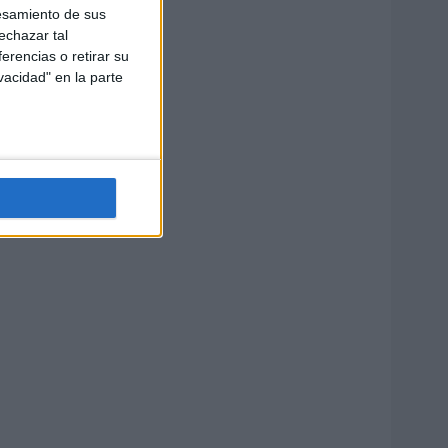
esamiento de sus
echazar tal
erencias o retirar su
vacidad" en la parte