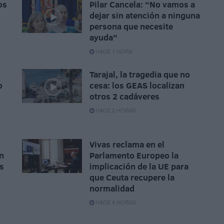
os
Pilar Cancela: “No vamos a
dejar sin atención a ninguna
persona que necesite
ayuda”
HACE 1 HORA
Tarajal, la tragedia que no
o
cesa: los GEAS localizan
otros 2 cadáveres
HACE 2 HORAS
Vivas reclama en el
n
Parlamento Europeo la
as
implicación de la UE para
que Ceuta recupere la
normalidad
HACE 4 HORAS