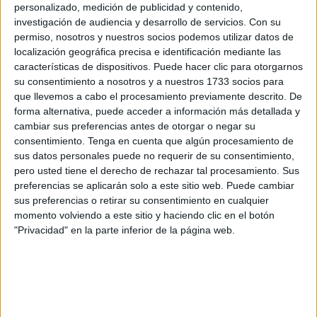
personalizado, medición de publicidad y contenido,
vecinos entre los 50 y los 70 años. Así, acorde con los
investigación de audiencia y desarrollo de servicios.
Con su
datos publicados por el INE en 2022, esta práctica se
permiso, nosotros y nuestros socios podemos utilizar datos de
efectuará en inicio con alrededor de 20.490 residentes.
localización geográfica precisa e identificación mediante las
características de dispositivos. Puede hacer clic para otorgarnos
La entidad impulsa este contrato público por un importe
su consentimiento a nosotros y a nuestros 1733 socios para
que llevemos a cabo el procesamiento previamente descrito. De
que asciende a los 59.000 euros, un coste que deberá
forma alternativa, puede acceder a información más detallada y
cubrir su ejecución durante doce meses, que pueden
cambiar sus preferencias antes de otorgar o negar su
extenderse si se firma de nuevo antes de finalizar el
consentimiento.
Tenga en cuenta que algún procesamiento de
periodo marcado. Los interesados tendrán hasta el trece
sus datos personales puede no requerir de su consentimiento,
pero usted tiene el derecho de rechazar tal procesamiento. Sus
de diciembre para exponer su propuesta.
preferencias se aplicarán solo a este sitio web. Puede cambiar
sus preferencias o retirar su consentimiento en cualquier
Valoración
momento volviendo a este sitio y haciendo clic en el botón
"Privacidad" en la parte inferior de la página web.
Los criterios que más pesan en esta elección son la
acreditación de ser una empresa especialista en análisis
clínicos, el tener en plantilla a dos o más enfermeros y
ofrecer un amplio horario en la recogida y entrega. Estos