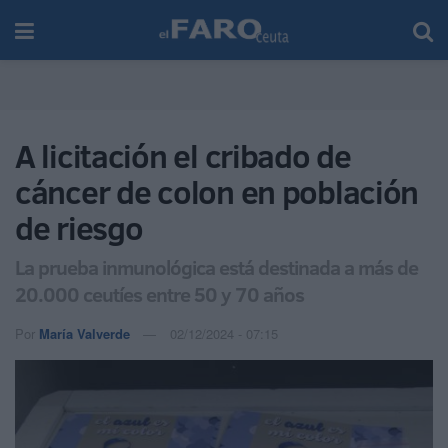
A licitación el cribado de
cáncer de colon en población
de riesgo
La prueba inmunológica está destinada a más de
20.000 ceutíes entre 50 y 70 años
Por
María Valverde
02/12/2024 - 07:15