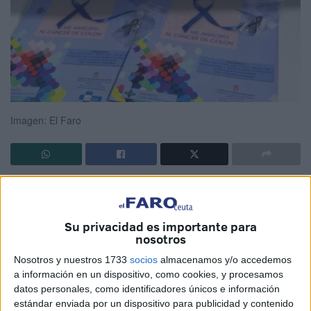
Imagen: El Faro
Detectar a tiempo el
cáncer de colon
para reducir el
riesgo de mortalidad. Es el propósito de la aplicación de
los conocidos como
test inmunológicos
, un servicio que
Su privacidad es importante para
nosotros
la
Consejería de Sanidad
de Ceuta ha sacado a licitación
recientemente.
Nosotros y nuestros 1733
socios
almacenamos y/o accedemos
a información en un dispositivo, como cookies, y procesamos
Dicho protocolo de actuación está dirigido a sectores de la
datos personales, como identificadores únicos e información
estándar enviada por un dispositivo para publicidad y contenido
sociedad vulnerables ante la enfermedad, en concreto,