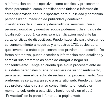
a información en un dispositivo, como cookies, y procesamos
Ha contado con la participación de la
banda de música
datos personales, como identificadores únicos e información
estándar enviada por un dispositivo para publicidad y contenido
de El Arahal
, de Sevilla.
personalizado, medición de publicidad y contenido,
investigación de audiencia y desarrollo de servicios.
Con su
Un detalle para la Legión
permiso, nosotros y nuestros socios podemos utilizar datos de
localización geográfica precisa e identificación mediante las
Antes del acto procesional, se ha hecho
entrega de un
características de dispositivos. Puede hacer clic para otorgarnos
su consentimiento a nosotros y a nuestros 1731 socios para
recuerdo a la Legión de manos del alcalde de la
que llevemos a cabo el procesamiento previamente descrito. De
ciudad
, Fernando Priego. Ha sido antes de iniciarse la
forma alternativa, puede acceder a información más detallada y
procesión de La Soledad de Cabra.
cambiar sus preferencias antes de otorgar o negar su
consentimiento.
Tenga en cuenta que algún procesamiento de
El coronel del Tercio, Cayetano José Martínez Alonso,
ha
sus datos personales puede no requerir de su consentimiento,
tenido palabras de agradecimiento
.
pero usted tiene el derecho de rechazar tal procesamiento. Sus
preferencias se aplicarán solo a este sitio web. Puede cambiar
“Nos llena de orgullo venir aquí a acompañar a Cabra para
sus preferencias o retirar su consentimiento en cualquier
momento volviendo a este sitio y haciendo clic en el botón
engrandecer esta
Semana Santa
tan conocida. En Ceuta
"Privacidad" en la parte inferior de la página web.
se conoce también gracias a la Legión, solo devolvemos el
cariño que nos dan”, ha expresado.