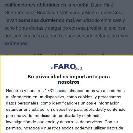
calificaciones obtenidas en la prueba.
Darío Píriz
Guerrero, Insaf Boussada Mohamed y Marta López Cora
llevan
semanas durmiendo mal
, estudiando entre seis y
ocho horas diarias y cargando con esa presión silenciosa
que solo conocen quienes se han sentado delante de esos
exámenes
.
Hoy, con un 13,57, un 13,38 y un 13,29 respectivamente,
los tres han comprobado que el esfuerzo tenía sentido.
Su privacidad es importante para
El momento en que todo cambió
nosotros
Nosotros y nuestros 1731
socios
almacenamos y/o accedemos
Ninguno de los tres se lo esperaba
. Marta confiesa que
a información en un dispositivo, como cookies, y procesamos
no salió contenta de todos los exámenes y que el
datos personales, como identificadores únicos e información
resultado le ha “sorprendido la verdad”. Insaf esperaba “un
estándar enviada por un dispositivo para publicidad y contenido
12 o un poco menos”. Y Darío, aunque intuía una buena
personalizado, medición de publicidad y contenido,
investigación de audiencia y desarrollo de servicios.
Con su
nota, reconoce que le ha sorprendido “para bien, un
permiso, nosotros y nuestros socios podemos utilizar datos de
poquitín”.