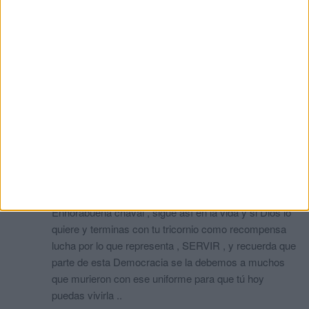
Ceuta8383
comentó:
hace 2 meses
Con el Corán como referente poco pueden crecer, ojalá sea
así.
Otro
comentó:
hace 2 meses
Que lástima de reflexión, encierra odio sin lugar a dudas.
Tenías que haber escuchado al Papa.
Caballa
comentó:
hace 2 meses
Por qué no puede inclinarse por ser Oficial de la
Guardia Civil ? Dicen que la ignorancia es muy
atrevida , en este caso más que demostrado. .
Enhorabuena chaval , sigue así en la vida y si Dios lo
quiere y terminas con tu tricornio como recompensa
lucha por lo que representa , SERVIR , y recuerda que
parte de esta Democracia se la debemos a muchos
que murieron con ese uniforme para que tú hoy
puedas vivirla ..