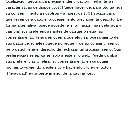
localización geográfica precisa e identificación mediante las
características de dispositivos. Puede hacer clic para otorgarnos
Ese instante en que aparece la nota en la pantalla y el
su consentimiento a nosotros y a nuestros 1731 socios para
corazón se detiene un segundo. Ese momento lo han
que llevemos a cabo el procesamiento previamente descrito. De
vivido hoy los tres.
forma alternativa, puede acceder a información más detallada y
cambiar sus preferencias antes de otorgar o negar su
consentimiento.
Tenga en cuenta que algún procesamiento de
sus datos personales puede no requerir de su consentimiento,
pero usted tiene el derecho de rechazar tal procesamiento. Sus
preferencias se aplicarán solo a este sitio web. Puede cambiar
sus preferencias o retirar su consentimiento en cualquier
momento volviendo a este sitio y haciendo clic en el botón
"Privacidad" en la parte inferior de la página web.