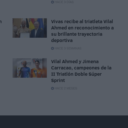
HACE 3 DÍAS
n
Vivas recibe al triatleta Vilal
Ahmed en reconocimiento a
su brillante trayectoria
deportiva
HACE 3 SEMANAS
Vilal Ahmed y Jimena
Carracao, campeones de la
II Triatlón Doble Súper
Sprint
HACE 2 MESES