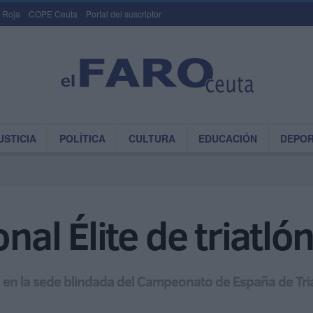
 Roja
COPE Ceuta
Portal del suscriptor
USTICIA
POLÍTICA
CULTURA
EDUCACIÓN
DEPO
nal Élite de triatló
ba en la sede blindada del Campeonato de España de Tr