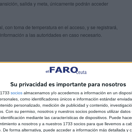
ransición, salida y meta, únicamente podrán acceder
al, con toma de temperatura en el acceso, y se registrará,
a información a las autoridades en caso necesario.
todas las medidas necesarias, implementando un
Su privacidad es importante para nosotros
cias administrativas, para garantizar la seguridad
s 1733
socios
almacenamos y/o accedemos a información en un disposit
necesario para el avance del deporte.
sonales, como identificadores únicos e información estándar enviada 
ntenido personalizado, medición de publicidad y contenido, investigaci
s y movimientos dentro de la sede han sido estudiados al
os.
Con su permiso, nosotros y nuestros socios podemos utilizar datos 
identificación mediante las características de dispositivos. Puede hacer
a poder permitir el retorno a las pruebas nacionales.
ntimiento a nosotros y a nuestros 1733 socios para que llevemos a ca
. De forma alternativa, puede acceder a información más detallada y 