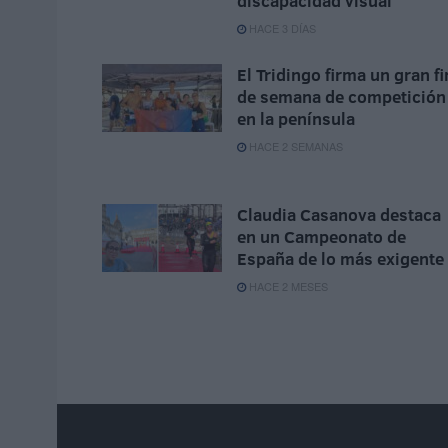
discapacidad visual
HACE 3 DÍAS
El Tridingo firma un gran fi
de semana de competición
en la península
HACE 2 SEMANAS
Claudia Casanova destaca
en un Campeonato de
España de lo más exigente
HACE 2 MESES