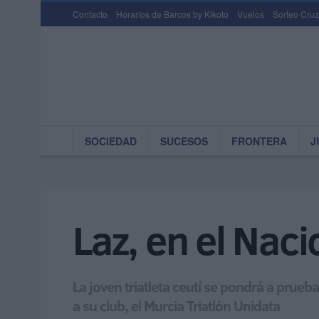
Contacto
Horarios de Barcos by Kikoto
Vuelos
Sorteo Cruz
SOCIEDAD
SUCESOS
FRONTERA
J
Laz, en el Nacio
La joven triatleta ceutí se pondrá a prue
a su club, el Murcia Triatlón Unidata