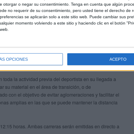
 sino secuenciadas, en modo contrarreloj, entrando al
e otorgar o negar su consentimiento.
Tenga en cuenta que algún proc
 reglamento de carrera prohíbe correr sin mantener
de no requerir de su consentimiento, pero usted tiene el derecho de r
referencias se aplicarán solo a este sitio web. Puede cambiar sus pref
ue serán de 4 metros o situación en un ángulo de 45º con
alquier momento volviendo a este sitio y haciendo clic en el botón "Pri
ravenir el reglamento, conllevará advertencias de los
 web.
ÁS OPCIONES
ACEPTO
toda la actividad previa del deportista en su llegada a
ar su material en el área de transición, o de
ado con el objetivo de evitar aglomeraciones y facilitar el
 zonas amplias en las que se puede mantener la distancia
12:15 horas. Ambas carreras serán emitidas en directo a