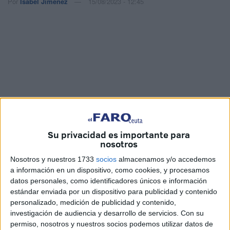
Por
Isabel Jiménez
15/08/2023 - 12:45
Su privacidad es importante para
nosotros
Nosotros y nuestros 1733
socios
almacenamos y/o accedemos
Imagen cedida
a información en un dispositivo, como cookies, y procesamos
datos personales, como identificadores únicos e información
estándar enviada por un dispositivo para publicidad y contenido
personalizado, medición de publicidad y contenido,
Vicente Diéguez, urólogo del
Hospital
Universitario de
investigación de audiencia y desarrollo de servicios.
Con su
Ceuta, ha anunciado con satisfacción que este martes
permiso, nosotros y nuestros socios podemos utilizar datos de