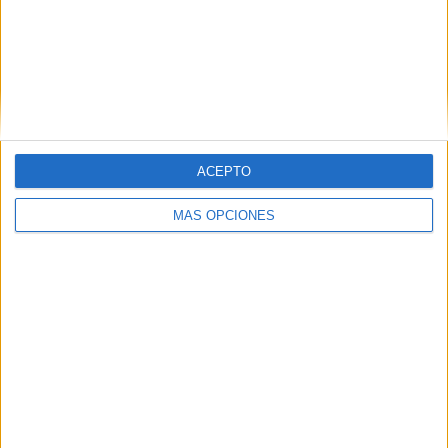
adopción de la tecnología láser de fibra de Tulio es un
claro testimonio de ello".
El doctor Diéguez ha agradecido el apoyo de la Dirección
Territorial, los responsables del centro hospitalario ceutí y
el jefe del Servicio de Urología.
ACEPTO
MÁS OPCIONES
Tags:
Hospital
Ingesa
Sanidad