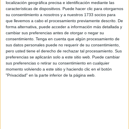
localización geográfica precisa e identificación mediante las
finalizaron las operaciones con
láser de fibra de Tulio
características de dispositivos. Puede hacer clic para otorgarnos
que empezaron hace 24 horas aproximadamente.
su consentimiento a nosotros y a nuestros 1733 socios para
que llevemos a cabo el procesamiento previamente descrito. De
"Además de ser más seguro, permite pulverizar el cálculo;
forma alternativa, puede acceder a información más detallada y
no queda ningún residuo de fragmento y la persona va a
cambiar sus preferencias antes de otorgar o negar su
quedar libre de cálculos renales después de esta
cirugía
.
consentimiento.
Tenga en cuenta que algún procesamiento de
sus datos personales puede no requerir de su consentimiento,
No necesita realizarse una punción ni ningún tipo de
pero usted tiene el derecho de rechazar tal procesamiento. Sus
cirugía abierta. Solo por el uréter y con equipos flexibles se
preferencias se aplicarán solo a este sitio web. Puede cambiar
pueden conseguir los cálculos en cualquier parte del riñón
sus preferencias o retirar su consentimiento en cualquier
y destruirlos con toda facilidad", ha explicado el doctor
momento volviendo a este sitio y haciendo clic en el botón
"Privacidad" en la parte inferior de la página web.
Diéguez.