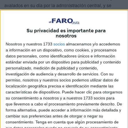
avalados en su día por la administración central, y se
posiciona a favor de sentencias dictadas por el TSJA
favorables a la libertad de movimientos de aquellos
solicitantes de asilo a los que los funcionarios policiales
Su privacidad es importante para
prohibían el embarque. Como sucede en asuntos de
nosotros
calado burocrático, los consejos o advertencias del
Nosotros y nuestros 1733
socios
almacenamos y/o accedemos
Defensor llegan tarde y además su efectividad queda
a información en un dispositivo, como cookies, y procesamos
datos personales, como identificadores únicos e información
siempre en cuarentena. Frase políticamente correcta que
estándar enviada por un dispositivo para publicidad y contenido
significa que al Defensor la administración central no le
personalizado, medición de publicidad y contenido,
hace puñetero caso. Pasa en esto de la inmigración y pasa
investigación de audiencia y desarrollo de servicios.
Con su
en otros asuntos. Creo que el resto de ciudadanos es el
permiso, nosotros y nuestros socios podemos utilizar datos de
que le da cierta credibilidad o acostumbra acudir a esta
localización geográfica precisa e identificación mediante las
características de dispositivos. Puede hacer clic para otorgarnos
instancia para pedirle apoyo, a sabiendas de que el mismo
su consentimiento a nosotros y a nuestros 1733 socios para
llegará en forma de recomendación tardía.
que llevemos a cabo el procesamiento previamente descrito. De
Tras un verano de convulsiones migratorias, provocadas
forma alternativa, puede acceder a información más detallada y
por la mala praxis policial y por las lagunas que en materia
cambiar sus preferencias antes de otorgar o negar su
consentimiento.
Tenga en cuenta que algún procesamiento de
legislativa siempre y curiosamente afectan a Ceuta y