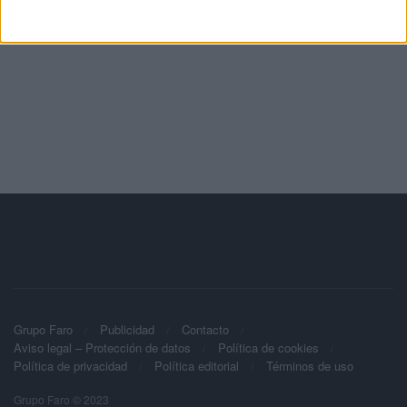
Grupo Faro
Publicidad
Contacto
Aviso legal – Protección de datos
Política de cookies
Política de privacidad
Política editorial
Términos de uso
Grupo Faro © 2023