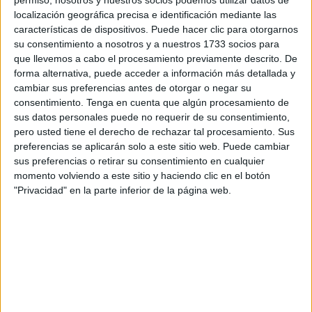
Infelizmente, se hace todo lo contrario, pues dejar leyes sin
localización geográfica precisa e identificación mediante las
la aplicación debida, ignorar situaciones execrables que
características de dispositivos. Puede hacer clic para otorgarnos
su consentimiento a nosotros y a nuestros 1733 socios para
atañen a la conservación del patrimonio natural, o
que llevemos a cabo el procesamiento previamente descrito. De
autorizar cambios de ubicación de la almadraba con todas
forma alternativa, puede acceder a información más detallada y
las consecuencias negativas para los peces luna y las
cambiar sus preferencias antes de otorgar o negar su
tortugas marinas, son actuaciones políticas discutibles. Por
consentimiento.
Tenga en cuenta que algún procesamiento de
todo lo expuesto y mucho más, el verano se presenta
sus datos personales puede no requerir de su consentimiento,
pero usted tiene el derecho de rechazar tal procesamiento. Sus
propicio a la polémica, y todo apunta a que nuestra voz
preferencias se aplicarán solo a este sitio web. Puede cambiar
crítica acudirá allá donde se la necesite más de lo que
sus preferencias o retirar su consentimiento en cualquier
desearíamos.
momento volviendo a este sitio y haciendo clic en el botón
"Privacidad" en la parte inferior de la página web.
Hace unas semanas que denunciábamos la infamante
situación del lienzo de muralla histórica a la altura de la
cala del Desnarigado, sin que se halla hecho nada al
respecto. Tampoco hubo reacciones institucionales por
parte de la Delegación del Gobierno de Ceuta; no deja de
sorprendernos que teniendo una nueva titular, con un claro
discurso progresista, tenga aparentemente escaso interés,