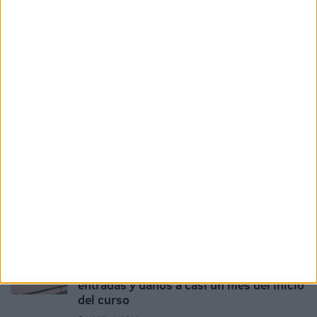
masiva en Ceuta
HACE 34 MINUTOS
La contracrónica del Ceuta-Málaga:
Faltan fichajes, pero sobran los motivos
para ilusionarse
HACE 2 HORAS
Vecinos e inmigrantes que duermen en el
Sarchal se unen para limpiar la playa
HACE 2 HORAS
El PSOE de Ceuta: "No podemos permitir
que ninguna mujer o niña se sienta
desprotegida"
HACE 3 HORAS
Al menos 6 colegios de Ceuta sufren
entradas y daños a casi un mes del inicio
del curso