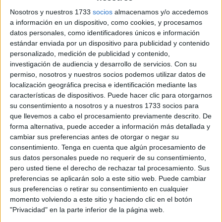
un encuentro con el secretario general de la UGT, Antonio
Nosotros y nuestros 1733
socios
almacenamos y/o accedemos
Gil. Aunque el mismo no formalizó nuevamente su entrada
a información en un dispositivo, como cookies, y procesamos
en el Partido Socialista, después de la refundación del
datos personales, como identificadores únicos e información
estándar enviada por un dispositivo para publicidad y contenido
mismo, el mismo Lara entiende que era obligatorio
personalizado, medición de publicidad y contenido,
mantener un encuentro con el mismo para explicarle
investigación de audiencia y desarrollo de servicios.
Con su
permiso, nosotros y nuestros socios podemos utilizar datos de
cuales son sus proyectos, no en vano, se trata de una
localización geográfica precisa e identificación mediante las
organización hermana del Partido Socialista. La entrevista
características de dispositivos. Puede hacer clic para otorgarnos
ha sido calificada de cordial por parte del mismo Lara que
su consentimiento a nosotros y a nuestros 1733 socios para
en los próximos días quiere presentar ya sus avales ante
que llevemos a cabo el procesamiento previamente descrito. De
forma alternativa, puede acceder a información más detallada y
el Comité de Garantías de esta formación política.
cambiar sus preferencias antes de otorgar o negar su
consentimiento.
Tenga en cuenta que algún procesamiento de
sus datos personales puede no requerir de su consentimiento,
Related
Posts
pero usted tiene el derecho de rechazar tal procesamiento. Sus
preferencias se aplicarán solo a este sitio web. Puede cambiar
sus preferencias o retirar su consentimiento en cualquier
¿Has renovado tu inscripción en el
momento volviendo a este sitio y haciendo clic en el botón
padrón cada dos años? Comprueba si ha
"Privacidad" en la parte inferior de la página web.
caducado