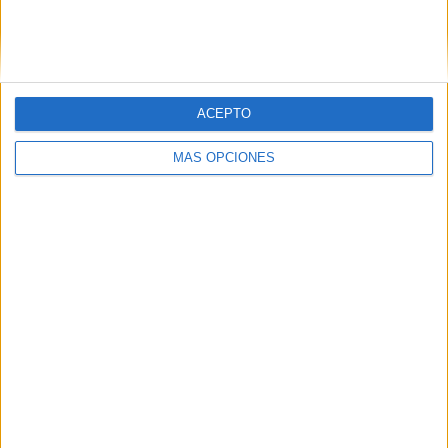
Ceuta nos necesita
HACE 4 HORAS
ACEPTO
MÁS OPCIONES