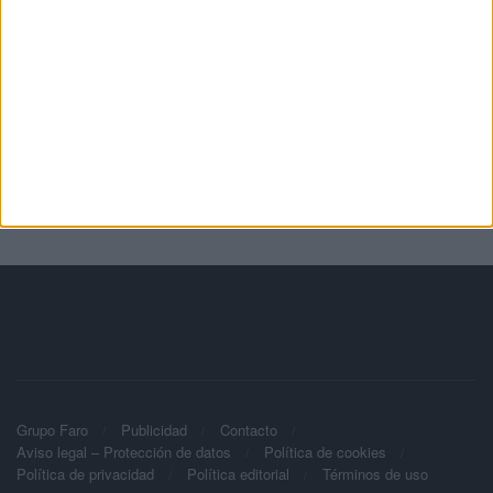
Grupo Faro
Publicidad
Contacto
Aviso legal – Protección de datos
Política de cookies
Política de privacidad
Política editorial
Términos de uso