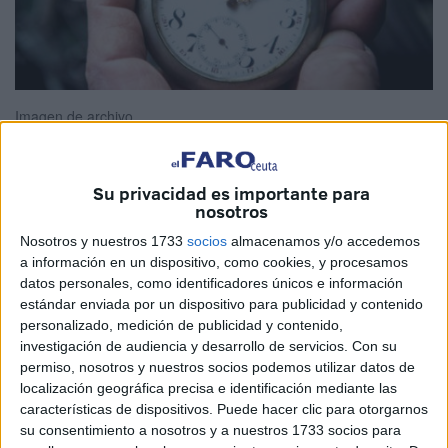
Imagen de archivo
Su privacidad es importante para
nosotros
Por fin ha llegado el nuevo año. Y aunque cada enero
solemos detenernos a pensar en el paso del tiempo, esta
Nosotros y nuestros 1733
socios
almacenamos y/o accedemos
a información en un dispositivo, como cookies, y procesamos
vez la sensación era distinta. Para muchas personas, el
datos personales, como identificadores únicos e información
2025 se había vuelto un año espeso, interminable, casi
estándar enviada por un dispositivo para publicidad y contenido
pegajoso. En medio de ese clima de cansancio colectivo,
personalizado, medición de publicidad y contenido,
cayó en mis manos un texto incluido en un manual de
investigación de audiencia y desarrollo de servicios.
Con su
Ciencias de la Tierra de Tarbuck y Lutgens. Y, de pronto, el
permiso, nosotros y nuestros socios podemos utilizar datos de
localización geográfica precisa e identificación mediante las
tiempo, ese que tanto nos pesa, adquirió otra dimensión.
características de dispositivos. Puede hacer clic para otorgarnos
su consentimiento a nosotros y a nuestros 1733 socios para
Los autores recuerdan que la Tierra tiene unos 4.500