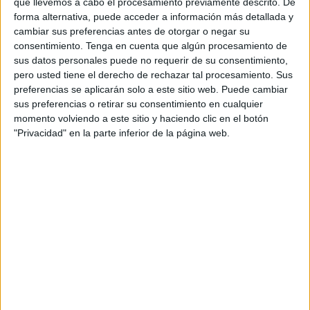
que llevemos a cabo el procesamiento previamente descrito. De
millones de años, mientras que Homo sapiens apenas
forma alternativa, puede acceder a información más detallada y
suma 300.000. La comparación es tan desproporcionada
cambiar sus preferencias antes de otorgar o negar su
que nuestra intuición se queda corta. ¿Cómo abarcar con
consentimiento.
Tenga en cuenta que algún procesamiento de
sus datos personales puede no requerir de su consentimiento,
la mente semejante abismo temporal? ¿Cómo situarnos en
pero usted tiene el derecho de rechazar tal procesamiento. Sus
una historia que empezó miles de millones de años antes
preferencias se aplicarán solo a este sitio web. Puede cambiar
de que existiera algo parecido a nosotros?
sus preferencias o retirar su consentimiento en cualquier
momento volviendo a este sitio y haciendo clic en el botón
Para responder a esa pregunta, proponen un ejercicio tan
"Privacidad" en la parte inferior de la página web.
simple como revelador: comprimir toda la historia de la
Tierra en un solo año. Un calendario imaginario en el que
enero marca la formación del planeta y diciembre nos
conduce hasta el presente. El resultado es un golpe de
realidad.
En este “año terrestre”, la Tierra nace el 1 de enero,
envuelta en impactos, volcanes y océanos de magma. La
vida no aparece hasta finales de marzo, y lo hace de forma
humilde: células procariotas que habitarán los mares