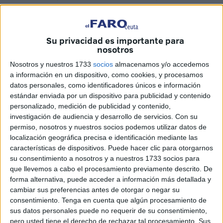
voluntaria tras superar los 70 años de edad, de forma
coherente con sus planteamientos sobre hasta dónde
debe extenderse la vida laboral ligada a la docencia.
Su privacidad es importante para
González Vázquez no tomará posesión del cargo el
nosotros
próximo 16 de octubre, tras la publicación de su
Nosotros y nuestros 1733
socios
almacenamos y/o accedemos
nombramiento en el boletín oficial de la UNED, con lo que
a información en un dispositivo, como cookies, y procesamos
Jover seguirá ejerciendo su cargo de forma provisional
datos personales, como identificadores únicos e información
estándar enviada por un dispositivo para publicidad y contenido
hasta entonces, tal y como ya hace desde el martes
personalizado, medición de publicidad y contenido,
pasado. La elección, por el procedimiento de libre
investigación de audiencia y desarrollo de servicios.
Con su
designación, se justificó ante los miembros del Consorcio
permiso, nosotros y nuestros socios podemos utilizar datos de
Rector en base al currículum, la trayectoria y el proyecto de
localización geográfica precisa e identificación mediante las
características de dispositivos. Puede hacer clic para otorgarnos
Dirección que, con 180 páginas presentó a la convocatoria
su consentimiento a nosotros y a nuestros 1733 socios para
pública promovida a principios de septiembre.
que llevemos a cabo el procesamiento previamente descrito. De
El elegido de entre los cuatro candidatos que se
forma alternativa, puede acceder a información más detallada y
postularon al puesto, entre ellos el actual director
cambiar sus preferencias antes de otorgar o negar su
consentimiento.
Tenga en cuenta que algún procesamiento de
provincial del Ministerio de Educación, Cecilio Gómez, es
sus datos personales puede no requerir de su consentimiento,
doctor en Biología y profesor titular de Zoología en la
pero usted tiene el derecho de rechazar tal procesamiento. Sus