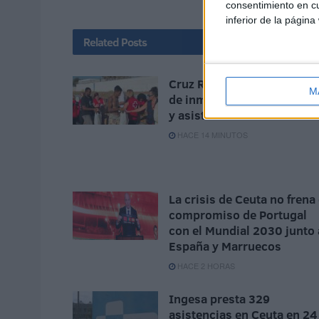
consentimiento en cu
inferior de la página
Related
Posts
Cruz Roja abastece a cient
M
de inmigrantes con alimen
y asistencia médica
HACE 14 MINUTOS
La crisis de Ceuta no frena 
compromiso de Portugal
con el Mundial 2030 junto 
España y Marruecos
HACE 2 HORAS
Ingesa presta 329
asistencias en Ceuta en 24