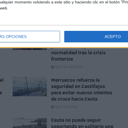
alquier momento volviendo a este sitio y haciendo clic en el botón "Pri
 web.
os
Vivas traslada al Rey la
ÁS OPCIONES
ACEPTO
to
"situación crítica" de Ceuta
y reclama recuperar la
normalidad tras la crisis
fronteriza
HACE 60 MINUTOS
el
Marruecos refuerza la
seguridad en Castillejos
a
para evitar nuevos intentos
de cruce hacia Ceuta
HACE 2 HORAS
Ceuta no puede seguir
soportando en solitario una