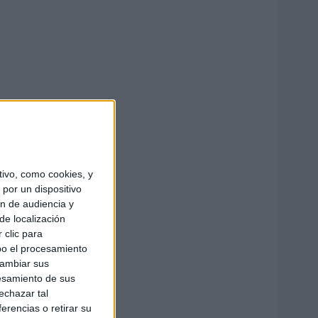
ivo, como cookies, y
por un dispositivo
ón de audiencia y
de localización
 clic para
bo el procesamiento
cambiar sus
esamiento de sus
echazar tal
erencias o retirar su