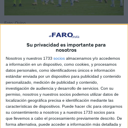
Foto: Quino
Su privacidad es importante para
nosotros
Hoy me he levantado
con una resaca de Segunda
división
. Todavía respiro el ambiente, las ganas, la actitud
Nosotros y nuestros 1733
socios
almacenamos y/o accedemos
a información en un dispositivo, como cookies, y procesamos
de un público volcado con su equipo, ese por el que nadie
datos personales, como identificadores únicos e información
podía dar un duro después de las tres primeras jornadas.
estándar enviada por un dispositivo para publicidad y contenido
personalizado, medición de publicidad y contenido,
Hoy en día, hasta los que tienen otras aficiones dejan
investigación de audiencia y desarrollo de servicios.
Con su
aparcadas las mismas y se desplazan a nuestro viejo
permiso, nosotros y nuestros socios podemos utilizar datos de
estadio de fútbol, el 'Alfonso Murube', para ver en acción a
localización geográfica precisa e identificación mediante las
características de dispositivos. Puede hacer clic para otorgarnos
nuestros gladiadores, que sin hacer grandes malabares,
su consentimiento a nosotros y a nuestros 1733 socios para
siguen flotando en esta Liga Hipermotion.
que llevemos a cabo el procesamiento previamente descrito. De
forma alternativa, puede acceder a información más detallada y
Ver al mago Koné, al luchador Marco, nuestro caballa