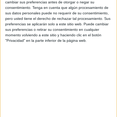
cambiar sus preferencias antes de otorgar o negar su
Aisar, la lucha de los que vienen a su tierra: Anuar, nuestro
consentimiento.
Tenga en cuenta que algún procesamiento de
signo y seña Carlos, nuestro ancla Youness, y el
sus datos personales puede no requerir de su consentimiento,
inteligente Iniesta, perdón Rubén, nos pone el corazón en
pero usted tiene el derecho de rechazar tal procesamiento. Sus
preferencias se aplicarán solo a este sitio web. Puede cambiar
un solo color, el blanco de una camiseta, que en su escudo
sus preferencias o retirar su consentimiento en cualquier
está nuestro estandarte de una ciudad multicultural y que
momento volviendo a este sitio y haciendo clic en el botón
muchos desean visitar, y que de momento es nuestra
"Privacidad" en la parte inferior de la página web.
máxima pantalla representativa para dar ánimos a todos
aquellos indecisos que desean, pero no pueden venir a
nuestra querida 'Perla del Mediterráneo'.
Quién iba a decir que nuestro 'Gran Hermano', Luhay
Hamido, sería ese 'alma máter' de un proyecto que quedó
aparcado durante tanto tiempo en el Infierno de la Tercera
División, pero que gracias a tu pericia, las oportunidades y
saberse rodear por todo un conjunto "ganador", podamos
los más viejos del lugar revivir aquellos efímeros instantes
en los que una Asociación Deportiva Ceuta estuvo en esta