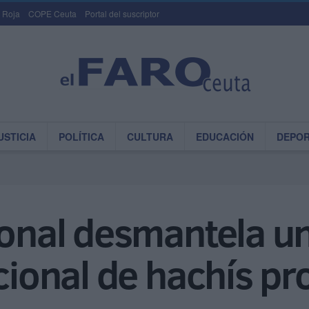
 Roja
COPE Ceuta
Portal del suscriptor
USTICIA
POLÍTICA
CULTURA
EDUCACIÓN
DEPO
ional desmantela u
acional de hachís p