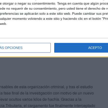
e otorgar o negar su consentimiento.
Tenga en cuenta que algún proc
de no requerir de su consentimiento, pero usted tiene el derecho de r
 y contravigilancia e incrementaron su actividad
referencias se aplicarán solo a este sitio web. Puede cambiar sus pref
alquier momento volviendo a este sitio y haciendo clic en el botón "Pri
s transportes sin carga a Ceuta que servían como señuelo
 web.
la Policía, o a perfeccionar sus sistemas de ocultación
la droga que se transportaba.
ión
ÁS OPCIONES
ACEPTO
onsables de esta organización criminal, y tras el estudio
 fase final de la investigación con motivo de un nuevo
var ocultos varios kilos de hachís. Gracias a la
a Tributaria, el cargamento fue finalmente interceptado