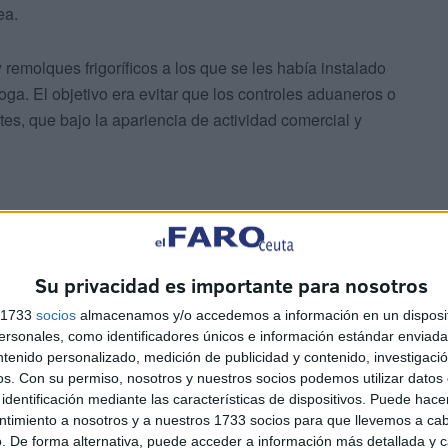
ea.
emolques frigoríficos a los que se les había instalado
oga. El objetivo era evitar que los controles aduaneros o
ntes, que bajo la apariencia de actividad comercial y
Su privacidad es importante para nosotros
ativa
s 1733
socios
almacenamos y/o accedemos a información en un disposit
sonales, como identificadores únicos e información estándar enviada 
ntenido personalizado, medición de publicidad y contenido, investigaci
a organización criminal redujo su actividad delictiva y se
os.
Con su permiso, nosotros y nuestros socios podemos utilizar datos 
rtes, la compra de nuevas naves industriales y de
identificación mediante las características de dispositivos. Puede hacer
ntimiento a nosotros y a nuestros 1733 socios para que llevemos a ca
tró en el contrabando de tabaco que distribuía desde
. De forma alternativa, puede acceder a información más detallada y 