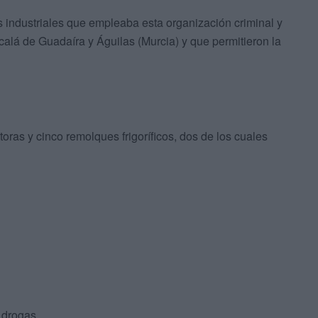
s industriales que empleaba esta organización criminal y
calá de Guadaíra y Águilas (Murcia) y que permitieron la
oras y cinco remolques frigoríficos, dos de los cuales
 drogas.