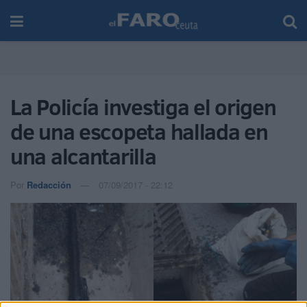
La Policía investiga el origen
de una escopeta hallada en
una alcantarilla
Por
Redacción
07/09/2017 - 22:12