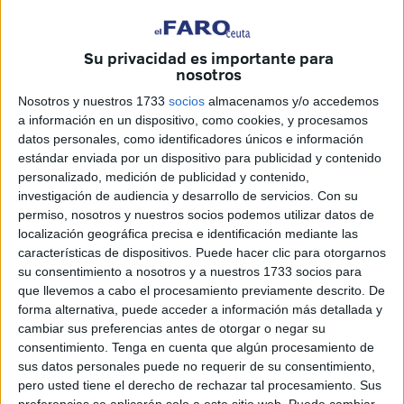
Su privacidad es importante para
nosotros
Nosotros y nuestros 1733
socios
almacenamos y/o accedemos
a información en un dispositivo, como cookies, y procesamos
Una escopeta hallada en una alcantarilla.
Cedida
datos personales, como identificadores únicos e información
estándar enviada por un dispositivo para publicidad y contenido
personalizado, medición de publicidad y contenido,
investigación de audiencia y desarrollo de servicios.
Con su
permiso, nosotros y nuestros socios podemos utilizar datos de
En el Príncipe
localización geográfica precisa e identificación mediante las
características de dispositivos. Puede hacer clic para otorgarnos
su consentimiento a nosotros y a nuestros 1733 socios para
Agentes de la Policía Nacional están investigando el
que llevemos a cabo el procesamiento previamente descrito. De
origen de una escopeta recortada que fue encontrada por
forma alternativa, puede acceder a información más detallada y
cambiar sus preferencias antes de otorgar o negar su
unos trabajadores de una empresa oculta en una
consentimiento.
Tenga en cuenta que algún procesamiento de
alcantarilla, mientras prestaban servicio en el barrio del
sus datos personales puede no requerir de su consentimiento,
Príncipe.
pero usted tiene el derecho de rechazar tal procesamiento. Sus