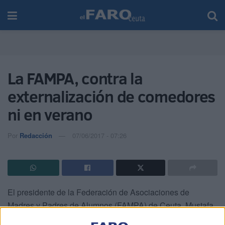
La FAMPA, contra la
externalización de comedores
ni en verano
Por
Redacción
07/06/2017 - 07:26
El presidente de la Federación de Asociaciones de
Madres y Padres de Alumnos (FAMPA) de Ceuta, Mustafa
Mohamed, se mostró ayer “contrario” al principio de