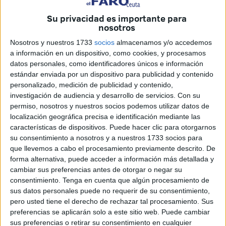
acuerdo alcanzado por la Dirección Provincial del
Su privacidad es importante para
Ministerio de Educación y la Ciudad Autónoma para que
nosotros
este sea el último verano con los comedores escolares
Nosotros y nuestros 1733
socios
almacenamos y/o accedemos
abiertos en formato social con el personal que el MECD
a información en un dispositivo, como cookies, y procesamos
tiene en ese servicio durante todo el año académico
datos personales, como identificadores únicos e información
contratado por la Administración local en julio y agosto.
estándar enviada por un dispositivo para publicidad y contenido
personalizado, medición de publicidad y contenido,
La intención de Ministerio y Ciudad pasa porque las
investigación de audiencia y desarrollo de servicios.
Con su
consejerías de Educación y Asuntos Sociales liciten el
permiso, nosotros y nuestros socios podemos utilizar datos de
localización geográfica precisa e identificación mediante las
servicio de comedor veraniego, quedando las actividades
características de dispositivos. Puede hacer clic para otorgarnos
de naturaleza socio-educativa en manos del personal del
su consentimiento a nosotros y a nuestros 1733 socios para
Convenio MECD-Ciudad, en este caso sin cambios.
que llevemos a cabo el procesamiento previamente descrito. De
forma alternativa, puede acceder a información más detallada y
Para la FAMPA, sin embargo, “no es positivo abrir una
cambiar sus preferencias antes de otorgar o negar su
puerta a la privatización de los comedores, aunque
consentimiento.
Tenga en cuenta que algún procesamiento de
sus datos personales puede no requerir de su consentimiento,
inicialmente se plantee solo para el periodo estival”. “La
pero usted tiene el derecho de rechazar tal procesamiento. Sus
experiencia de otras Comunidades Autónomas nos
preferencias se aplicarán solo a este sitio web. Puede cambiar
demuestra, como ha venido denunciado repetidamente la
sus preferencias o retirar su consentimiento en cualquier