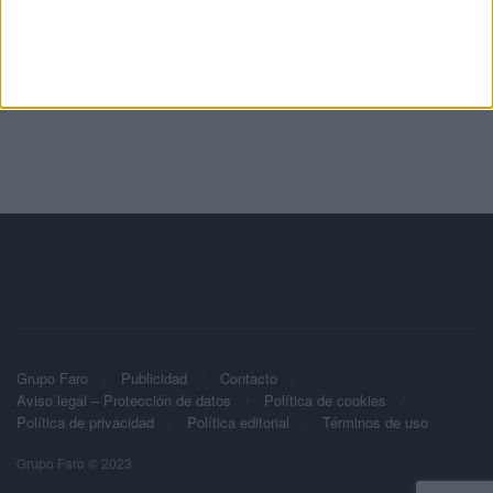
Grupo Faro
Publicidad
Contacto
Aviso legal – Protección de datos
Política de cookies
Política de privacidad
Política editorial
Términos de uso
Grupo Faro © 2023