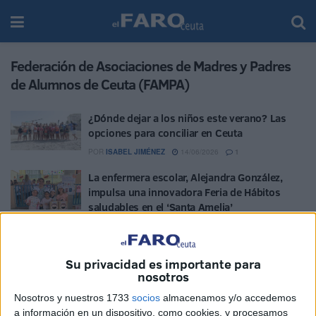
Federación de Asociaciones de Madres y Padres
de Alumnos de Ceuta (FAMPA)
¿Dónde dejar a los niños este verano? Las
opciones para conciliar en Ceuta
POR
ISABEL JIMÉNEZ
14/06/2026
1
La enfermera escolar, Alejandra González,
impulsa una innovadora Feria de Hábitos
saludables en el ‘Santa Amelia’
POR
BEATRIZ MARTÍNEZ
04/06/2026
0
Las familias del colegio Príncipe Felipe
Su privacidad es importante para
respaldan a la directora
nosotros
POR
ISABEL JIMÉNEZ
20/05/2026
2
Nosotros y nuestros 1733
socios
almacenamos y/o accedemos
La Fampa crea un espacio de fraternidad con
a información en un dispositivo, como cookies, y procesamos