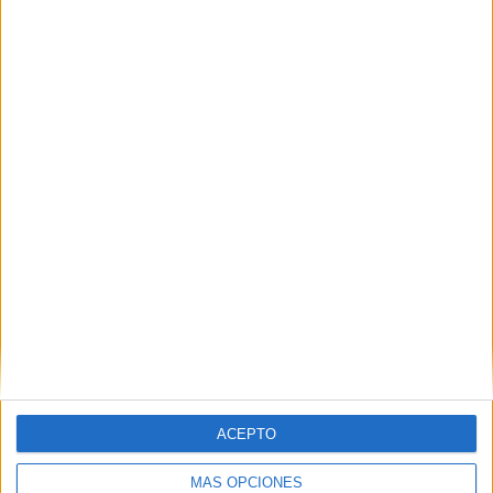
Estos son los ganadores del concurso de
tarjetas navideñas de la Fampa 2025
POR
ISABEL JIMÉNEZ
15/12/2025
0
Fallece Mohamed Amar Ayad, expresidente
del Goyu-Ryu
POR
ISABEL JIMÉNEZ
29/09/2025
3
1
2
…
29
ACEPTO
MÁS OPCIONES