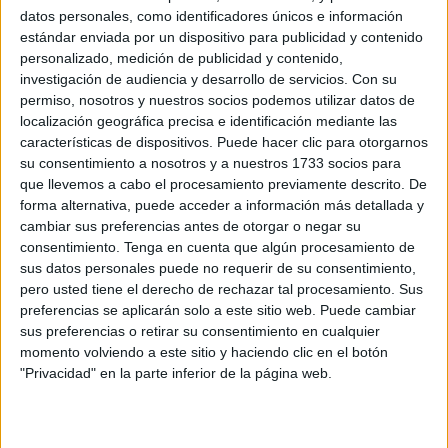
un iftar en Ramadán
datos personales, como identificadores únicos e información
estándar enviada por un dispositivo para publicidad y contenido
POR
EVA CEREZO
04/03/2026
2
personalizado, medición de publicidad y contenido,
La Fampa entrega sus galardones por la
investigación de audiencia y desarrollo de servicios.
Con su
educación
permiso, nosotros y nuestros socios podemos utilizar datos de
localización geográfica precisa e identificación mediante las
POR
MARIBEL TENA
26/01/2026
0
características de dispositivos. Puede hacer clic para otorgarnos
Encarna Cuenca celebra que Ceuta tenga
su consentimiento a nosotros y a nuestros 1733 socios para
representación en el Consejo Escolar del
que llevemos a cabo el procesamiento previamente descrito. De
Estado
forma alternativa, puede acceder a información más detallada y
cambiar sus preferencias antes de otorgar o negar su
POR
MARIBEL TENA
26/01/2026
0
consentimiento.
Tenga en cuenta que algún procesamiento de
Carlos Cornax, Holaya Abdel-lah, José Luis
sus datos personales puede no requerir de su consentimiento,
López y Abel Almagro, premiados por la
pero usted tiene el derecho de rechazar tal procesamiento. Sus
Fampa
preferencias se aplicarán solo a este sitio web. Puede cambiar
sus preferencias o retirar su consentimiento en cualquier
POR
BEATRIZ MARTÍNEZ
20/01/2026
0
momento volviendo a este sitio y haciendo clic en el botón
La Fampa entrega los premios del concurso
"Privacidad" en la parte inferior de la página web.
de tarjetas de Navidad
POR
ISABEL JIMÉNEZ
16/12/2025
0