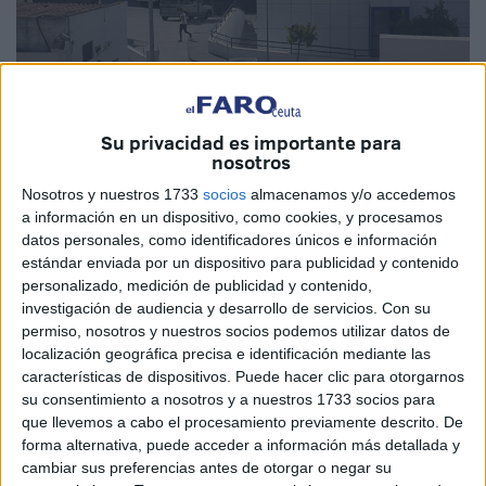
Su privacidad es importante para
nosotros
Nosotros y nuestros 1733
socios
almacenamos y/o accedemos
a información en un dispositivo, como cookies, y procesamos
Imagen del equipamiento de Hadu.
El Faro
datos personales, como identificadores únicos e información
estándar enviada por un dispositivo para publicidad y contenido
personalizado, medición de publicidad y contenido,
investigación de audiencia y desarrollo de servicios.
Con su
permiso, nosotros y nuestros socios podemos utilizar datos de
Desde la apertura del ‘Tarajal II’ no han
localización geográfica precisa e identificación mediante las
características de dispositivos. Puede hacer clic para otorgarnos
dejado de caer mes tras mes las entradas
su consentimiento a nosotros y a nuestros 1733 socios para
que llevemos a cabo el procesamiento previamente descrito. De
El Centro de Acogida de Menores Extranjeros No
forma alternativa, puede acceder a información más detallada y
cambiar sus preferencias antes de otorgar o negar su
Acompañados (MENA) varones marroquíes de ‘La