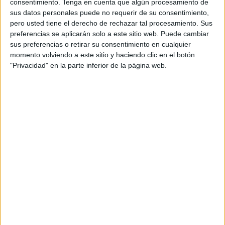
consentimiento.
Tenga en cuenta que algún procesamiento de
Esperanza’ ha cerrado el mes de agosto con 108 jóvenes,
sus datos personales puede no requerir de su consentimiento,
su nivel de ocupación más bajo del año, según las cifras
pero usted tiene el derecho de rechazar tal procesamiento. Sus
facilitadas por fuentes de la Administración autonómica a
preferencias se aplicarán solo a este sitio web. Puede cambiar
sus preferencias o retirar su consentimiento en cualquier
este periódico.
momento volviendo a este sitio y haciendo clic en el botón
"Privacidad" en la parte inferior de la página web.
La Ciudad Autónoma comenzó el verano con un total de
170 MENA bajo su tutela, acogidos tanto en ‘La
Esperanza’ como en el Centro ‘Mediterráneo’, sobre todo.
A finales de junio, el Ejecutivo local “agradeció” al que
preside Mariano Rajoy su “sensibilidad con la
problemática singular de la ciudad autónoma como
frontera terrestre de la UE en África” después de que el
Consejo de Ministros aprobase elevar de 1,3 a 2,3
millones de euros al año su aportación para la atención
local a los Menores Extranjeros No Acompañados.
En aquellas fechas ya había comenzado a constatarse una