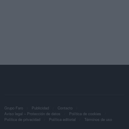
Grupo Faro
Publicidad
Contacto
Aviso legal – Protección de datos
Política de cookies
Política de privacidad
Política editorial
Términos de uso