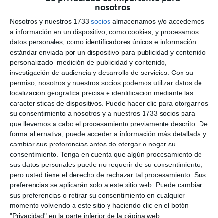
Insiste en que “Ceuta es una de las
nosotros
ciudades más seguras de España”
Nosotros y nuestros 1733
socios
almacenamos y/o accedemos
a información en un dispositivo, como cookies, y procesamos
datos personales, como identificadores únicos e información
La Ciudad se ha mostrado en contra de la concentración
estándar enviada por un dispositivo para publicidad y contenido
convocada a través de las redes sociales para protestar
personalizado, medición de publicidad y contenido,
por la inseguridad en Ceuta, denunciando que no se
investigación de audiencia y desarrollo de servicios.
Con su
permiso, nosotros y nuestros socios podemos utilizar datos de
puede poner en tela de juicio el trabajo de las fuerzas de
localización geográfica precisa e identificación mediante las
seguridad ni dar cabida a mensajes, como los que se
características de dispositivos. Puede hacer clic para otorgarnos
están leyendo en el foro ‘Ceuta insegura’, de marcado tono
su consentimiento a nosotros y a nuestros 1733 socios para
radical. El Gobierno, a través de su portavoz, Jacob
que llevemos a cabo el procesamiento previamente descrito. De
forma alternativa, puede acceder a información más detallada y
Hachuel, ha pedido mesura a partidos políticos,
cambiar sus preferencias antes de otorgar o negar su
asociaciones, sindicatos y medios de comunicación
consentimiento.
Tenga en cuenta que algún procesamiento de
insistiendo en que “la realidad objetiva”, es decir, la
sus datos personales puede no requerir de su consentimiento,
reflejada en las estadísticas oficiales, “contradice la
pero usted tiene el derecho de rechazar tal procesamiento. Sus
subjetiva”, que es la que tiene el ciudadano ante los robos
preferencias se aplicarán solo a este sitio web. Puede cambiar
sus preferencias o retirar su consentimiento en cualquier
que se están produciendo.
momento volviendo a este sitio y haciendo clic en el botón
"Privacidad" en la parte inferior de la página web.