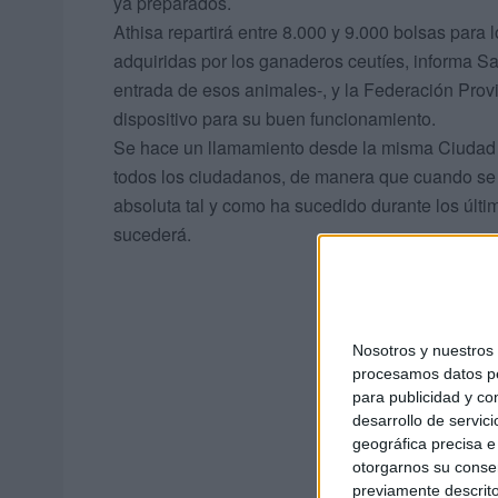
ya preparados.
Athisa repartirá entre 8.000 y 9.000 bolsas para
adquiridas por los ganaderos ceutíes, informa S
entrada de esos animales-, y la Federación Prov
dispositivo para su buen funcionamiento.
Se hace un llamamiento desde la misma Ciudad 
todos los ciudadanos, de manera que cuando se 
absoluta tal y como ha sucedido durante los últ
sucederá.
Nosotros y nuestro
procesamos datos per
para publicidad y co
desarrollo de servici
L
geográfica precisa e 
otorgarnos su conse
previamente descrito