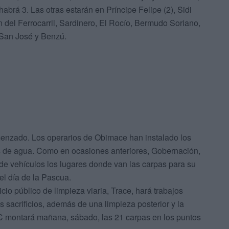
habrá 3. Las otras estarán en Príncipe Felipe (2), Sidi
del Ferrocarril, Sardinero, El Rocío, Bermudo Soriano,
, San José y Benzú.
omenzado. Los operarios de Obimace han instalado los
es de agua. Como en ocasiones anteriores, Gobernación,
 de vehículos los lugares donde van las carpas para su
 el día de la Pascua.
io público de limpieza viaria, Trace, hará trabajos
 sacrificios, además de una limpieza posterior y la
NC montará mañana, sábado, las 21 carpas en los puntos