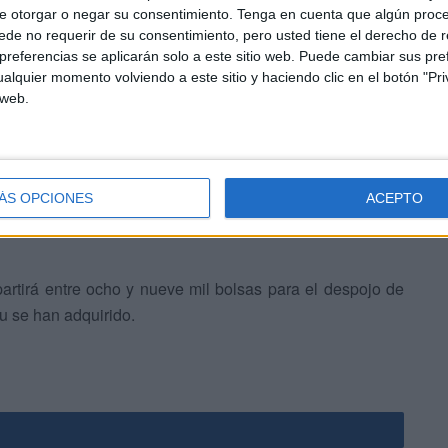
e otorgar o negar su consentimiento.
Tenga en cuenta que algún proc
de no requerir de su consentimiento, pero usted tiene el derecho de r
referencias se aplicarán solo a este sitio web. Puede cambiar sus pref
alquier momento volviendo a este sitio y haciendo clic en el botón "Pri
 web.
Ciudad Autónoma que están implicadas en el mencionado
n la Federación Provincial de Asociaciones de Vecinos.
ÁS OPCIONES
ACEPTO
ue se instalarán en distintas barriadas de nuestra ciudad
artirá entre ocho y nueve mil bolsas para el despojo de
u se han adquirido.