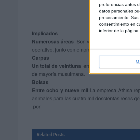
preferencias antes d
datos personales pue
procesamiento. Sus p
consentimiento en cu
inferior de la página
Implicados
Numerosas áreas
Son varias las áreas de la 
operativo, junto con empresas privadas y tambié
Carpas
M
Un total de veintiuna
erá veintiuna carpas las q
de mayoría musulmana.
Bolsas
Entre ocho y nueve mil
La empresa Athisa rep
animales para las cuatro mil doscientas reses qe
por
Related
Posts