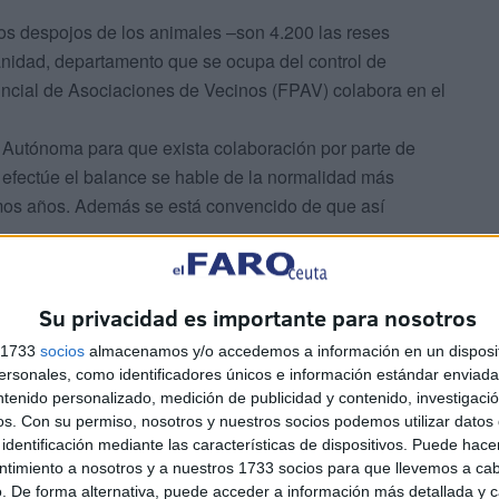
 los despojos de los animales –son 4.200 las reses
anidad, departamento que se ocupa del control de
incial de Asociaciones de Vecinos (FPAV) colabora en el
Autónoma para que exista colaboración por parte de
efectúe el balance se hable de la normalidad más
imos años. Además se está convencido de que así
Su privacidad es importante para nosotros
s 1733
socios
almacenamos y/o accedemos a información en un disposit
sonales, como identificadores únicos e información estándar enviada 
ntenido personalizado, medición de publicidad y contenido, investigaci
os.
Con su permiso, nosotros y nuestros socios podemos utilizar datos 
as claves
identificación mediante las características de dispositivos. Puede hacer
ntimiento a nosotros y a nuestros 1733 socios para que llevemos a ca
. De forma alternativa, puede acceder a información más detallada y 