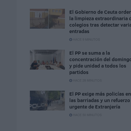
El Gobierno de Ceuta orde
la limpieza extraordinaria 
colegios tras detectar vari
entradas
HACE 9 MINUTOS
El PP se suma a la
concentración del doming
y pide unidad a todos los
partidos
HACE 28 MINUTOS
El PP exige más policías en
las barriadas y un refuerzo
urgente de Extranjería
HACE 50 MINUTOS