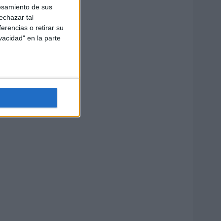
esamiento de sus
echazar tal
erencias o retirar su
vacidad" en la parte