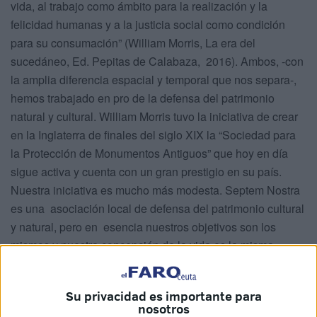
vida, al trabajo como ámbito para la realización y la
felicidad humanas y a la justicia social como condición
para su consumación” (William Morris, La era del
sucedáneo, Ed. Pepitas de Calabaza, 2016). Ambos, -con
la amplia diferencia espacial y temporal que nos separa-,
hemos trabajado en pro de la defensa del patrimonio
natural y cultural. William Morris tuvo la iniciativa de crear
en la Inglaterra de finales del siglo XIX la “Sociedad para
la Protección de Monumentos Antiguos” que hoy en día
sigue activa y cuenta con un gran prestigio en su país.
Nuestra iniciativa es mucho más modesta. Septem Nostra
es una asociación local de defensa del patrimonio cultural
y natural, pero en esencia nuestros objetivos son los
mismos y nuestra concepción de la vida es la misma.
¿Qué nos mueve? ¿Por qué hacemos lo que hacemos?
Respuesta: porque nos hace felices. Como dice Morris en
Su privacidad es importante para
el referido libro, lo que nos motiva es lograr “un vida libre y
nosotros