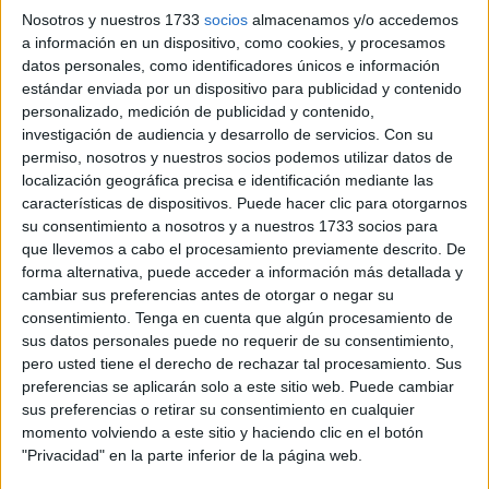
plena, con la conciencia de esa vida”. Nos gusta ejercitar
Nosotros y nuestros 1733
socios
almacenamos y/o accedemos
nuestra energía vital en la contemplación de toda forma de
a información en un dispositivo, como cookies, y procesamos
belleza natural o fruto de la labor del ser humano y en el
datos personales, como identificadores únicos e información
despliegue de nuestra capacidad investigadora y creativa
estándar enviada por un dispositivo para publicidad y contenido
personalizado, medición de publicidad y contenido,
para contribuir a la más plena expresión de la bondad, la
investigación de audiencia y desarrollo de servicios.
Con su
verdad y la belleza.
permiso, nosotros y nuestros socios podemos utilizar datos de
Al tener conciencia del extraordinario don que constituye
localización geográfica precisa e identificación mediante las
la vida no queremos dejar escapar ninguna oportunidad de
características de dispositivos. Puede hacer clic para otorgarnos
gozar de la belleza que nos rodea y de expandir nuestro
su consentimiento a nosotros y a nuestros 1733 socios para
que llevemos a cabo el procesamiento previamente descrito. De
ser interior hasta el máximo de nuestras posibilidades. Por
forma alternativa, puede acceder a información más detallada y
este motivo, luchamos, en la medida de nuestras
cambiar sus preferencias antes de otorgar o negar su
posibilidades, como hizo Morris, contra todo aquello que
consentimiento.
Tenga en cuenta que algún procesamiento de
obstaculice el ejercicio de la libertad y la vida plena. Nos
sus datos personales puede no requerir de su consentimiento,
pero usted tiene el derecho de rechazar tal procesamiento. Sus
sublevamos contra aquellos que pretenden “reducir al
preferencias se aplicarán solo a este sitio web. Puede cambiar
hombre a la condición de máquina sin voluntad y a privarle
sus preferencias o retirar su consentimiento en cualquier
gradualmente de todas las funciones del animal y del
momento volviendo a este sitio y haciendo clic en el botón
placer de realizarlas, exceptuando las más elementales”.
"Privacidad" en la parte inferior de la página web.
No compartimos el extendido ideal de concebir al ser