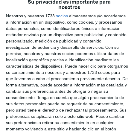
Su privacidad es importante para
Caído y Nuestra Señora de la Amargura
nosotros
de San Juan de Dios de Ceuta convoca su
Nosotros y nuestros 1733
socios
almacenamos y/o accedemos
concurso de dibujo navideño que
a información en un dispositivo, como cookies, y procesamos
datos personales, como identificadores únicos e información
ilustrará la felicitación de Navidad de la
estándar enviada por un dispositivo para publicidad y contenido
Hermandad de la Anunciación.
personalizado, medición de publicidad y contenido,
investigación de audiencia y desarrollo de servicios.
Con su
permiso, nosotros y nuestros socios podemos utilizar datos de
El primer premio consiste en la imagen de la felicitación,
localización geográfica precisa e identificación mediante las
un obsequio y un diploma; y tanto el segundo como el
características de dispositivos. Puede hacer clic para otorgarnos
tercero será un diploma.
su consentimiento a nosotros y a nuestros 1733 socios para
que llevemos a cabo el procesamiento previamente descrito. De
Los trabajos podrán presentarse hasta el 30 de noviembre
forma alternativa, puede acceder a información más detallada y
cambiar sus preferencias antes de otorgar o negar su
de 2016 y pueden participar todos los hermanos,
consentimiento.
Tenga en cuenta que algún procesamiento de
simpatizantes y devotos de la Hermandad con edades
sus datos personales puede no requerir de su consentimiento,
comprendidas entre los 4 y 12 años. Los participantes
pero usted tiene el derecho de rechazar tal procesamiento. Sus
deben hacer un dibujo de temática navideña en formato
preferencias se aplicarán solo a este sitio web. Puede cambiar
sus preferencias o retirar su consentimiento en cualquier
folio, sin texto, de técnica artística libre y dejarlo en la Casa
momento volviendo a este sitio y haciendo clic en el botón
de Hermandad sita en calle Padre Feijoo nº 1 –Villajovita–