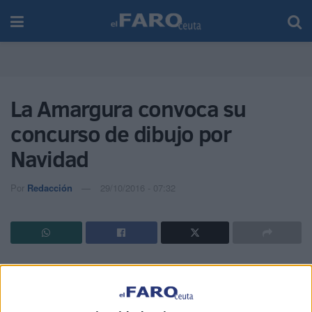
La Amargura convoca su
concurso de dibujo por
Navidad
Por
Redacción
29/10/2016 - 07:32
La Hermandad de Penitencia y Cofradía
de Nazarenos de Nuestro Padre Jesús