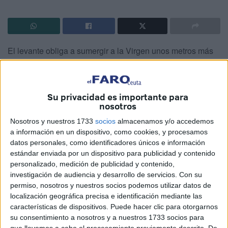
El levante obliga a sumergir a la Virgen unos metros más
allá del espigón ante centenares de fieles que no quisieron
perderse una de las tradiciones más queridas por los
ceutíes
Su privacidad es importante para
Puntuales, como cada año, eran muchos los devotos que
nosotros
se concentraban a las puertas de la Iglesia de La
Nosotros y nuestros 1733
socios
almacenamos y/o accedemos
Almadraba para recibir a la Virgen del Carmen en su
a información en un dispositivo, como cookies, y procesamos
salida anual y desear suerte a una hermandad que, teñida
datos personales, como identificadores únicos e información
estándar enviada por un dispositivo para publicidad y contenido
de naranja y con la mayoría de las teces morenas de la
personalizado, medición de publicidad y contenido,
mar, esperaba impaciente la salida en procesión, la
investigación de audiencia y desarrollo de servicios.
Con su
entrada en la playa, la misa en su honor y en el encuentro
permiso, nosotros y nuestros socios podemos utilizar datos de
de Ella con el pueblo otro año más.
localización geográfica precisa e identificación mediante las
características de dispositivos. Puede hacer clic para otorgarnos
Entre nervios, algunos pies descalzos, como los de la
su consentimiento a nosotros y a nuestros 1733 socios para
joven costalera Carmen. Dice que lleva cinco años
que llevemos a cabo el procesamiento previamente descrito. De