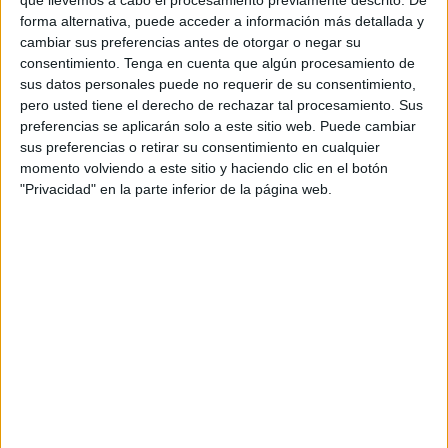
metiéndola en el mar y que lo hará hasta que pueda y
forma alternativa, puede acceder a información más detallada y
también muestra una pierna desgarrada por las rocas.
cambiar sus preferencias antes de otorgar o negar su
consentimiento.
Tenga en cuenta que algún procesamiento de
“Una ola me empujó contra ellas esta mañana cuando
sus datos personales puede no requerir de su consentimiento,
nadaba por una promesa hasta la Piedra del Pinero. Es de
pero usted tiene el derecho de rechazar tal procesamiento. Sus
Juan XXIII dice que todos los años “la Virgen está
preferencias se aplicarán solo a este sitio web. Puede cambiar
preciosa” y que buena parte del mérito se debe a Felisa.
sus preferencias o retirar su consentimiento en cualquier
momento volviendo a este sitio y haciendo clic en el botón
Unos metros más allá de la puerta principal del templo,
"Privacidad" en la parte inferior de la página web.
Felisa la observa antes de que la saquen a hombros. Está
tranquila. Es otro año más queriéndola, rezándole,
rogándole y pidiéndole. “Todo lo concede”, explica esta
ceutí mientras cuenta que su padre fue uno de los
pescadores que la fue a buscar en un barco y que al llegar,
la engendró. “Murió cuando yo era muy chiquitita de una
pulmonía que cogió en la mar y mi madre me decía que él
dejó ese amor por la Virgen ya dentro de mí”.
A su llegada a la playa, cientos de fieles esperan la
celebración de la ceremonia, protagonizada por una