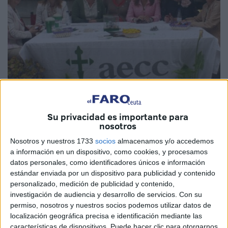
Su privacidad es importante para
nosotros
Nosotros y nuestros 1733
socios
almacenamos y/o accedemos
a información en un dispositivo, como cookies, y procesamos
datos personales, como identificadores únicos e información
Las autoridades locales valoran el trabajo de la entidad a
estándar enviada por un dispositivo para publicidad y contenido
nivel local y la presidenta agradece a los ceutíes la
personalizado, medición de publicidad y contenido,
cooperación y recuerda que “el cáncer es de todos”
investigación de audiencia y desarrollo de servicios.
Con su
permiso, nosotros y nuestros socios podemos utilizar datos de
Dice un proverbio maorí que vuelvas el rostro hacia el sol y
localización geográfica precisa e identificación mediante las
características de dispositivos. Puede hacer clic para otorgarnos