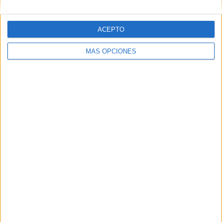
ACEPTO
MÁS OPCIONES
Tags:
Asociación Española Contra el Cáncer de Ceuta
Related
Posts
La AECC advierte: esto es lo que nunca
debes hacer al tomar el sol
HACE 2 MESES
La AECC celebra la cuestación del cáncer
con stands por toda Ceuta