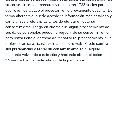
las sombras caerán detrás de tí. Por eso, porque siempre
su consentimiento a nosotros y a nuestros 1733 socios para
hay que mirar hacia adelante y en positivo, todas las
que llevemos a cabo el procesamiento previamente descrito. De
personas que ayer se volcaron con la campaña de
forma alternativa, puede acceder a información más detallada y
recaudación que se lleva a cabo desde la Asociación
cambiar sus preferencias antes de otorgar o negar su
consentimiento.
Tenga en cuenta que algún procesamiento de
Española Contra el Cáncer destacaron lo importante de
sus datos personales puede no requerir de su consentimiento,
ser positivo y encarar la lucha con esperanza frente a la
pero usted tiene el derecho de rechazar tal procesamiento. Sus
batalla del cáncer.
preferencias se aplicarán solo a este sitio web. Puede cambiar
El ceutí es solidario. Las administraciones también. Así lo
sus preferencias o retirar su consentimiento en cualquier
momento volviendo a este sitio y haciendo clic en el botón
considera la presidenta de la entidad, Minu Sunderdas,
"Privacidad" en la parte inferior de la página web.
que incide en la idea de que “el cáncer es de todos y todos
procuran contribuir en la medida de lo posible a luchar
contra él”. Se han conseguido unos 12.000 euros
aproximadamente, 2.000 menos que el pasado año. La
crisis incide también en el ser o no solidario con la causa.
Y eso que este año, ha habido una novedad: las nuevas
tecnologías, que permiten la donación desde el ordenador
a través de la página on line de la asociación “para facilitar
al que no pueda salir a la calle o no encuentre una hucha,