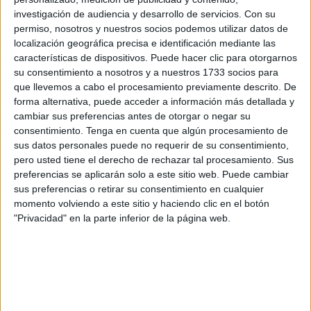
En Ceuta la delegación local de la Asociación Española
investigación de audiencia y desarrollo de servicios.
Con su
Contra el Cáncer (AECC) aprovechó la fecha para montar
permiso, nosotros y nuestros socios podemos utilizar datos de
un puesto informativo en pleno Paseo del Revellín, justo
localización geográfica precisa e identificación mediante las
debajo del Edificio Trujillo. Allí los miembros de la
características de dispositivos. Puede hacer clic para otorgarnos
asociación repartieron diferente material informativo
su consentimiento a nosotros y a nuestros 1733 socios para
que llevemos a cabo el procesamiento previamente descrito. De
durante todo el día, en una jornada con gran volumen de
forma alternativa, puede acceder a información más detallada y
transeúntes a causa del buen tiempo.
cambiar sus preferencias antes de otorgar o negar su
La presidenta de AECC en Ceuta, Minu Sunderdas,
consentimiento.
Tenga en cuenta que algún procesamiento de
comentaba el lema de la jornada, ‘Un día para cambiar el
sus datos personales puede no requerir de su consentimiento,
pero usted tiene el derecho de rechazar tal procesamiento. Sus
resto de tu vida’: “es un día para transmitir los hábitos
preferencias se aplicarán solo a este sitio web. Puede cambiar
saludables. Alimentación, ejercicio físico, dejar de fumar,
sus preferencias o retirar su consentimiento en cualquier
etc. Esta mesa que tenemos puesta pretende hacer llegar
momento volviendo a este sitio y haciendo clic en el botón
a la ciudadanía la importancia de la prevención e informar
"Privacidad" en la parte inferior de la página web.
sobre lo que tenemos que cambiar en los hábitos de
nuestra vida”, comentó.
Respecto a la polémica de la Ley antitabaco Sunderdas se
posicionó con claridad: “hay que dejar de fumar porque
está comprobado estadísticamente que el 80 por ciento de