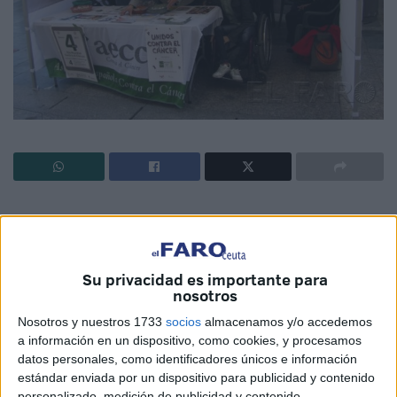
Ayer se celebró el Día Mundial contra el Cáncer,
enfermedad que constituye una de las principales causas
de mortalidad en todo el mundo.
Su privacidad es importante para
nosotros
Cada 4 de febrero la Organización Mundial de la Salud
Nosotros y nuestros 1733
socios
almacenamos y/o accedemos
(OMS) y la Unión Internacional contra el Cáncer aúnan
a información en un dispositivo, como cookies, y procesamos
esfuerzos para la prevención del mal y el aumento de la
datos personales, como identificadores únicos e información
calidad de vida de aquellos que lo sufren.
estándar enviada por un dispositivo para publicidad y contenido
personalizado, medición de publicidad y contenido,