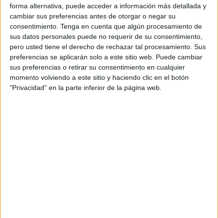
forma alternativa, puede acceder a información más detallada y
situación del equipo y el viaje del
Ceuta.
cambiar sus preferencias antes de otorgar o negar su
consentimiento.
Tenga en cuenta que algún procesamiento de
Konrad: "Hasta el final no se sabrá"
sus datos personales puede no requerir de su consentimiento,
pero usted tiene el derecho de rechazar tal procesamiento. Sus
“
Contento con la victoria ante el Cádiz, los tres puntos
preferencias se aplicarán solo a este sitio web. Puede cambiar
sus preferencias o retirar su consentimiento en cualquier
muy importantes para seguir adelante
”, detalló. A pesar
momento volviendo a este sitio y haciendo clic en el botón
de ello, quiso bajar los humos y calmar las aguas: “la
"Privacidad" en la parte inferior de la página web.
temporada es muy larga y aunque la gente piense que
matemáticamente está ya cumplido el objetivo, hasta que
no acabe la temporada realmente no se sabrá”.
Pero quedan diez partidos muy importantes. Los más
cercanos son Burgos y Eibar, dos equipos que están en la
mejor posición o de las mejores posiciones en la segunda
vuelta. Habrá que dar el cien por cien. “
Son dos de los
campos más complicados para jugar fuera en la liga
”,
explicó. “Y bueno, nosotros vamos a ir partido a partido y