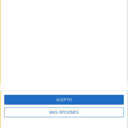
ganar, pero para todos los equipos”, explicó.
Tags:
AD Ceuta
deportes
Fútbol
ACEPTO
Related
Posts
MÁS OPCIONES
La crisis de Ceuta no frena el
compromiso de Portugal con el Mundial