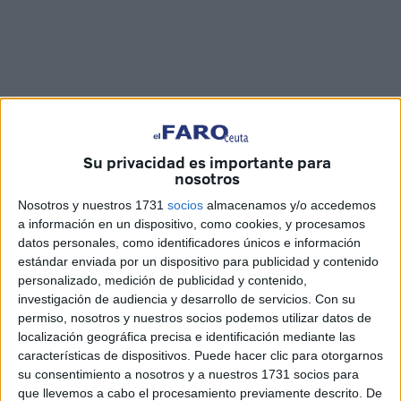
Su privacidad es importante para
nosotros
Imágenes: Óscar Román
Nosotros y nuestros 1731
socios
almacenamos y/o accedemos
a información en un dispositivo, como cookies, y procesamos
datos personales, como identificadores únicos e información
La
Agrupación Deportiva Ceuta
tiene doble sesión esta
estándar enviada por un dispositivo para publicidad y contenido
personalizado, medición de publicidad y contenido,
semana
. La más inminente es una visita al Burgos CF
investigación de audiencia y desarrollo de servicios.
Con su
este miércoles. Para el domingo, será una visita a Eibar.
permiso, nosotros y nuestros socios podemos utilizar datos de
localización geográfica precisa e identificación mediante las
Para el primero de estos dos choques, el
jugador de la
características de dispositivos. Puede hacer clic para otorgarnos
Agrupación
, Konrad de la Fuente, ha comparecido en
su consentimiento a nosotros y a nuestros 1731 socios para
rueda de prensa. Entre varias cosas, ha destacado la
que llevemos a cabo el procesamiento previamente descrito. De