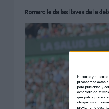
Romero le da las llaves de la del
Nosotros y nuestro
procesamos datos per
para publicidad y co
desarrollo de servici
geográfica precisa e 
otorgarnos su conse
previamente descrito