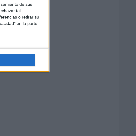
esamiento de sus
echazar tal
erencias o retirar su
vacidad" en la parte