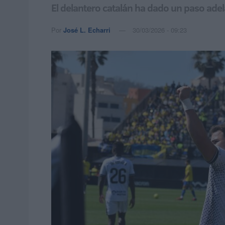
El delantero catalán ha dado un paso adel
Por
José L. Echarri
30/03/2026 - 09:23