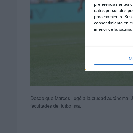
preferencias antes d
datos personales pue
procesamiento. Sus p
consentimiento en cu
inferior de la página
M
Desde que Marcos llegó a la ciudad autónoma, 
facultades del futbolista.